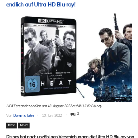
endlich auf Ultra HD Blu-ray!
HEAT erscheint endlich am 18. August 2022 auf 4K UHD Blu-ray
2
Von
Dominic Jahn
10. Juni 2022
Filme
NEWS
Disney hat nach unzähligen Verschiebungen die Ultra HD Blu-ray von