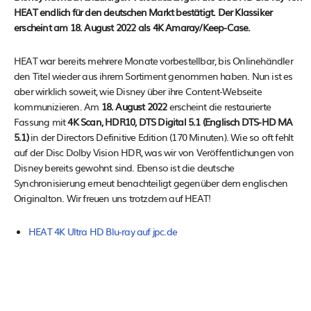
HEAT endlich für den deutschen Markt bestätigt. Der Klassiker
erscheint am 18. August 2022 als 4K Amaray/Keep-Case.
HEAT war bereits mehrere Monate vorbestellbar, bis Onlinehändler
den Titel wieder aus ihrem Sortiment genommen haben. Nun ist es
aber wirklich soweit, wie Disney über ihre Content-Webseite
kommunizieren. Am
18. August 2022
erscheint die restaurierte
Fassung mit
4K Scan, HDR10, DTS Digital 5.1 (Englisch DTS-HD MA
5.1)
in der Directors Definitive Edition (170 Minuten). Wie so oft fehlt
auf der Disc Dolby Vision HDR, was wir von Veröffentlichungen von
Disney bereits gewohnt sind. Ebenso ist die deutsche
Synchronisierung erneut benachteiligt gegenüber dem englischen
Originalton. Wir freuen uns trotzdem auf HEAT!
HEAT 4K Ultra HD Blu-ray auf jpc.de