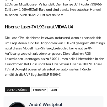
LCDs um Mittelklasse-TVs handelt. Die Hisense U7H kosten 999 (55
Zoll) bzw. 1.299 (65 Zoll) Euro und sind bereits im deutschen Handel
zu haben. Auch HDMI 2.1 ist hier an Bord.
Hisense Laser-TV L9G nutzt VIDAA U4
Die Laser-TVs, der Name ist etwas irreführend, denn es handelt sich
um Projektoren, sind für Diagonalen von 100 Zoll geeignet. Allerdings
nutzt dieses Modell Pixel-Shifting, bietet also keine native 4K-
Auflösung, was wir zu bedenken geben. Die dreifachen RGB-
Laserdioden übertragen bis zu 3.000 Lumen helle Lichtstrahlen in den
Grundfarben Rot, Grün und Blau. Das Set aus Hisense 100L9G Laser
TV mit Daylight Screen ist ab sofort bei autorisierten Händlern
erhältlich, die UVP liegt bei EUR 5.999 €.
SCHLAGWÖRTER
Fernseher
Laser
André Westphal