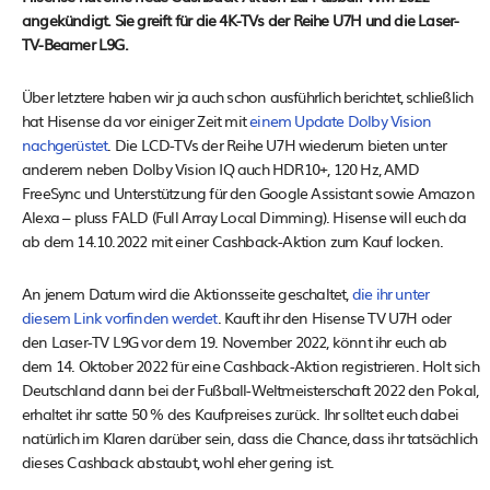
angekündigt. Sie greift für die 4K-TVs der Reihe U7H und die Laser-
TV-Beamer L9G.
Über letztere haben wir ja auch schon ausführlich berichtet, schließlich
hat Hisense da vor einiger Zeit mit
einem Update Dolby Vision
nachgerüstet
. Die LCD-TVs der Reihe U7H wiederum bieten unter
anderem neben Dolby Vision IQ auch HDR10+, 120 Hz, AMD
FreeSync und Unterstützung für den Google Assistant sowie Amazon
Alexa – pluss FALD (Full Array Local Dimming). Hisense will euch da
ab dem 14.10.2022 mit einer Cashback-Aktion zum Kauf locken.
An jenem Datum wird die Aktionsseite geschaltet,
die ihr unter
diesem Link vorfinden werdet
. Kauft ihr den Hisense TV U7H oder
den Laser-TV L9G vor dem 19. November 2022, könnt ihr euch ab
dem 14. Oktober 2022 für eine Cashback-Aktion registrieren. Holt sich
Deutschland dann bei der Fußball-Weltmeisterschaft 2022 den Pokal,
erhaltet ihr satte 50 % des Kaufpreises zurück. Ihr solltet euch dabei
natürlich im Klaren darüber sein, dass die Chance, dass ihr tatsächlich
dieses Cashback abstaubt, wohl eher gering ist.