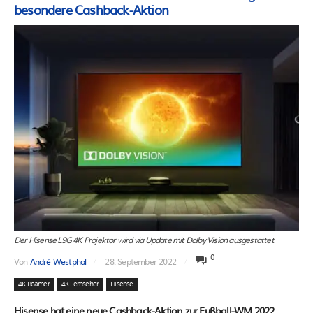
besondere Cashback-Aktion
Der Hisense L9G 4K Projektor wird via Update mit Dolby Vision ausgestattet
0
Von
André Westphal
28. September 2022
4K Beamer
4K Fernseher
Hisense
Hisense hat eine neue Cashback-Aktion zur Fußball-WM 2022