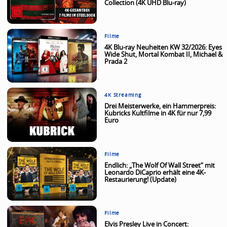
Collection (4K UHD Blu-ray)
Filme
4K Blu-ray Neuheiten KW 32/2026: Eyes
Wide Shut, Mortal Kombat II, Michael &
Prada 2
4K Streaming
Drei Meisterwerke, ein Hammerpreis:
Kubricks Kultfilme in 4K für nur 7,99
Euro
Filme
Endlich: „The Wolf Of Wall Street“ mit
Leonardo DiCaprio erhält eine 4K-
Restaurierung! (Update)
Filme
Elvis Presley Live in Concert: