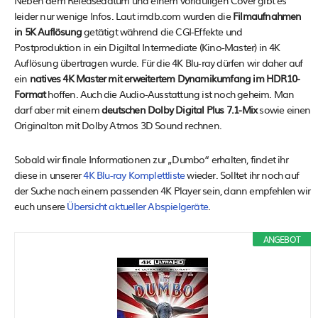
Neben dem Releasedatum und einem vorläufigen Cover gibt es
leider nur wenige Infos. Laut imdb.com wurden die
Filmaufnahmen
in 5K Auflösung
getätigt während die CGI-Effekte und
Postproduktion in ein Digiltal Intermediate (Kino-Master) in 4K
Auflösung übertragen wurde. Für die 4K Blu-ray dürfen wir daher auf
ein
natives 4K Master
mit erweitertem Dynamikumfang im HDR10-
Format
hoffen. Auch die Audio-Ausstattung ist noch geheim. Man
darf aber mit einem
deutschen Dolby Digital Plus 7.1-Mix
sowie einen
Originalton mit Dolby Atmos 3D Sound rechnen.
Sobald wir finale Informationen zur „Dumbo“ erhalten, findet ihr
diese in unserer
4K Blu-ray Komplettliste
wieder. Solltet ihr noch auf
der Suche nach einem passenden 4K Player sein, dann empfehlen wir
euch unsere
Übersicht aktueller Abspielgeräte
.
ANGEBOT