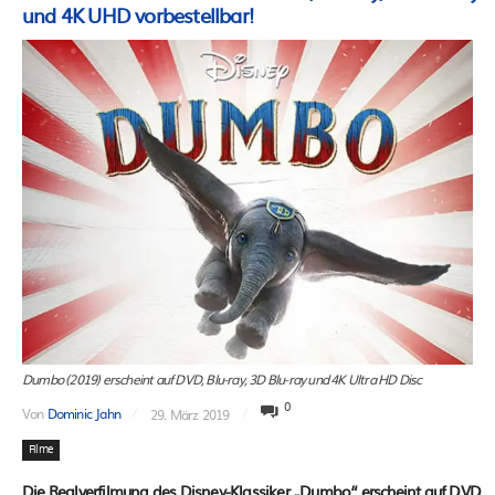
und 4K UHD vorbestellbar!
Dumbo (2019) erscheint auf DVD, Blu-ray, 3D Blu-ray und 4K Ultra HD Disc
0
Von
Dominic Jahn
29. März 2019
Filme
Die Realverfilmung des Disney-Klassiker „Dumbo“ erscheint auf DVD,