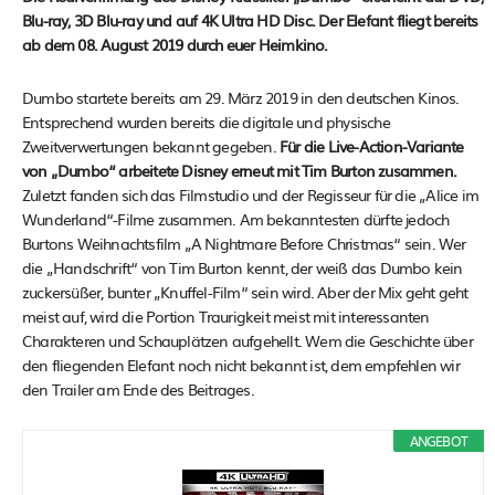
Blu-ray, 3D Blu-ray und auf 4K Ultra HD Disc. Der Elefant fliegt bereits
ab dem 08. August 2019 durch euer Heimkino.
Dumbo startete bereits am 29. März 2019 in den deutschen Kinos.
Entsprechend wurden bereits die digitale und physische
Zweitverwertungen bekannt gegeben.
Für die Live-Action-Variante
von „Dumbo“ arbeitete Disney erneut mit Tim Burton zusammen.
Zuletzt fanden sich das Filmstudio und der Regisseur für die „Alice im
Wunderland“-Filme zusammen. Am bekanntesten dürfte jedoch
Burtons Weihnachtsfilm „A Nightmare Before Christmas“ sein. Wer
die „Handschrift“ von Tim Burton kennt, der weiß das Dumbo kein
zuckersüßer, bunter „Knuffel-Film“ sein wird. Aber der Mix geht geht
meist auf, wird die Portion Traurigkeit meist mit interessanten
Charakteren und Schauplätzen aufgehellt. Wem die Geschichte über
den fliegenden Elefant noch nicht bekannt ist, dem empfehlen wir
den Trailer am Ende des Beitrages.
ANGEBOT