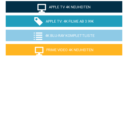
APPLE TV 4K NEUHEITEN
APPLE TV: 4K FILME AB 3.99€
4K BLU-RAY KOMPLETTLISTE
PRIME VIDEO 4K NEUHEITEN