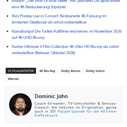
Endlich: „The Wolf Of Wall Street“ mit Leonardo DiCaprio erhält
eine 4K-Restaurierung! (Update)
Elvis Presley Live in Concert: Restaurierte 4K-Fassung im
limitierten Steelbook ab sofort vorbestellbar
Kawabunga! Die Turtles-Kultfilme erscheinen im November 2026
auf 4K UHD Blu-ray
Avatar Ultimate 3-Film-Collection 4K Ultra HD Blu-ray ab sofort
vorbestellbar (Release: Oktober 2026)
SCHLAGWÖRTER
4K Blu-Ray
Dolby Atmos
Dolby Vision
Warner
Dominic Jahn
Couch-Streamer, TV-Umschalter & Genuss-
Cineast. Am liebsten im Originalton, gerne
auch in 3D!
Paypal-Spende für die 4KFilme-
Kaffeekasse