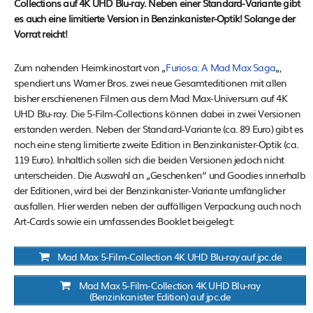
Collections auf 4K UHD Blu-ray. Neben einer Standard-Variante gibt
es auch eine limitierte Version in Benzinkanister-Optik! Solange der
Vorrat reicht!
Zum nahenden Heimkinostart von „
Furiosa: A Mad Max Saga
„,
spendiert uns Warner Bros. zwei neue Gesamteditionen mit allen
bisher erschienenen Filmen aus dem Mad Max-Universum auf 4K
UHD Blu-ray. Die 5-Film-Collections können dabei in zwei Versionen
erstanden werden. Neben der Standard-Variante (ca. 89 Euro) gibt es
noch eine steng limitierte zweite Edition in Benzinkanister-Optik (ca.
119 Euro). Inhaltlich sollen sich die beiden Versionen jedoch nicht
unterscheiden. Die Auswahl an „Geschenken“ und Goodies innerhalb
der Editionen, wird bei der Benzinkanister-Variante umfänglicher
ausfallen. Hier werden neben der auffälligen Verpackung auch noch
Art-Cards sowie ein umfassendes Booklet beigelegt:
Mad Max 5-Film-Collection 4K UHD Blu-ray auf jpc.de
Mad Max 5-Film-Collection 4K UHD Blu-ray
(Benzinkanister Edition) auf jpc.de