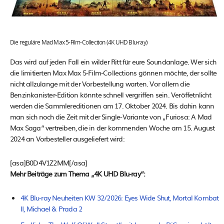
Die reguläre Mad Max 5-Film-Collection (4K UHD Blu-ray)
Das wird auf jeden Fall ein wilder Ritt für eure Soundanlage. Wer sich
die limitierten Max Max 5-Film-Collections gönnen möchte, der sollte
nicht allzulange mit der Vorbestellung warten. Vor allem die
Benzinkanister-Edition könnte schnell vergriffen sein. Veröffetnlicht
werden die Sammlereditionen am 17. Oktober 2024. Bis dahin kann
man sich noch die Zeit mit der Single-Variante von „Furiosa: A Mad
Max Saga“ vertreiben, die in der kommenden Woche am 15. August
2024 an Vorbesteller ausgeliefert wird:
[asa]B0D4V1Z2MM[/asa]
Mehr Beiträge zum Thema „4K UHD Blu-ray“:
4K Blu-ray Neuheiten KW 32/2026: Eyes Wide Shut, Mortal Kombat
II, Michael & Prada 2