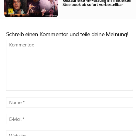
Restaurierte 4K-Fassung im limitierten
Steelbook ab sofort vorbestellbar
Schreib einen Kommentar und teile deine Meinung!
Kommentar:
N
E
M
W