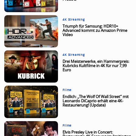
4K Streaming
Triumph für Samsung: HDR10+
Advanced kommt zu Amazon Prime
Video
4K Streaming
Drei Meisterwerke, ein Hammerpreis:
Kubricks Kultfilme in 4K für nur 7,99
Euro
Filme
Endlich: „The Wolf Of Wall Street“ mit
Leonardo DiCaprio erhält eine 4K-
Restaurierung! (Update)
Filme
Elvis Presley Live in Concert: