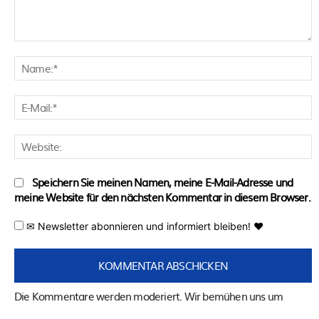
Kommentar:
N
E
M
W
Speichern Sie meinen Namen, meine E-Mail-Adresse und
meine Website für den nächsten Kommentar in diesem Browser.
✉ Newsletter abonnieren und informiert bleiben! ♥
Die Kommentare werden moderiert. Wir bemühen uns um
eine schnelle Freischaltung! Die Kommentarregeln findest du