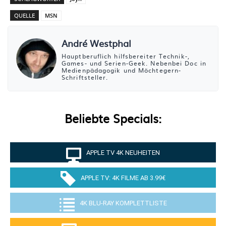
QUELLE
MSN
André Westphal
Hauptberuflich hilfsbereiter Technik-,
Games- und Serien-Geek. Nebenbei Doc in
Medienpädagogik und Möchtegern-
Schriftsteller.
Beliebte Specials:
APPLE TV 4K NEUHEITEN
APPLE TV: 4K FILME AB 3.99€
4K BLU-RAY KOMPLETTLISTE