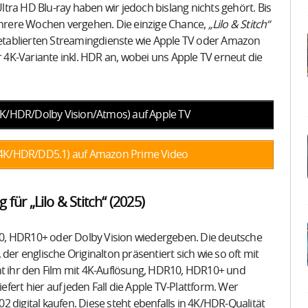
tra HD Blu-ray haben wir jedoch bislang nichts gehört. Bis
mehrere Wochen vergehen. Die einzige Chance,
„Lilo & Stitch“
 etablierten Streamingdienste wie Apple TV oder Amazon
r 4K-Variante inkl. HDR an, wobei uns Apple TV erneut die
 (4K/HDR/Dolby Vision/Atmos) auf Apple TV
) (4K/HDR/DD5.1) auf Amazon Prime Video
 für „Lilo & Stitch“ (2025)
DR10, HDR10+ oder Dolby Vision wiedergeben. Die deutsche
der englische Originalton präsentiert sich wie so oft mit
 ihr den Film mit 4K-Auflösung, HDR10, HDR10+ und
iefert hier auf jeden Fall die Apple TV-Plattform. Wer
 digital kaufen. Diese steht ebenfalls in 4K/HDR-Qualität