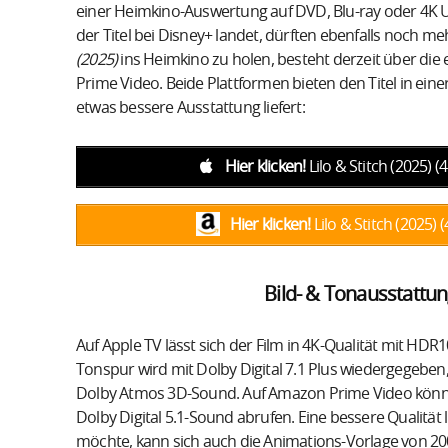
einer Heimkino-Auswertung auf DVD, Blu-ray oder 4K Ul
der Titel bei Disney+ landet, dürften ebenfalls noch 
(2025)
ins Heimkino zu holen, besteht derzeit über die
Prime Video. Beide Plattformen bieten den Titel in eine
etwas bessere Ausstattung liefert:
Hier klicken!
Lilo & Stitch (2025)
Hier klicken!
Lilo & Stitch (2025
Bild- & Tonausstattung
Auf Apple TV lässt sich der Film in 4K-Qualität mit H
Tonspur wird mit Dolby Digital 7.1 Plus wiedergegeben, 
Dolby Atmos 3D-Sound. Auf Amazon Prime Video könnt
Dolby Digital 5.1-Sound abrufen. Eine bessere Qualität l
möchte, kann sich auch die Animations-Vorlage von 2002