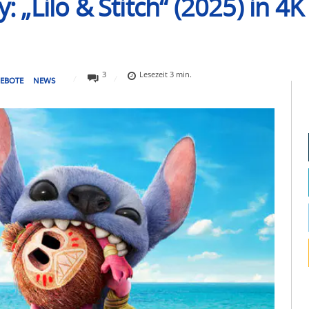
y: „Lilo & Stitch“ (2025) in 4
3
Lesezeit
3
min.
EBOTE
NEWS