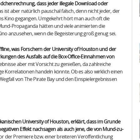
ädchenrechnung, dass jeder illegale Download oder
s ist aber natürlich pauschal falsch, denn nicht jeder, der
ins Kino gegangen. Umgekehrt hört man auch oft die
-Mund-Propaganda hätten und viele animierten die
no anzusehen, wenn die Begeisterung groß genug sei.
fline, was Forschern der University of Houston und der
rkungen des Ausfalls auf die Box-Office-Einnahmen von
ebnisse aber mit Vorsicht zu genießen, da zahlreiche
ge Korrelationen handeln könnte. Ob es also wirklich einen
fall von The Pirate Bay und den Einspielergebnissen
ikanischen University of Houston, erklärt, dass im Grunde
egativen Effekt nachsagen als auch jene, die von Mund-zu-
or der Premiere bzw. einer breiteren Veröffentlichung