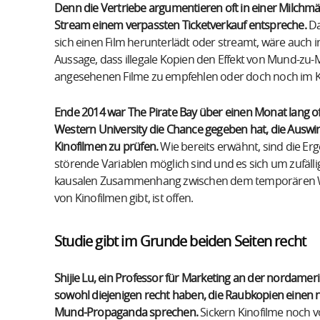
Denn die Vertriebe argumentieren oft in einer Milchm
Stream einem verpassten Ticketverkauf entspreche.
Da
sich einen Film herunterlädt oder streamt, wäre auch 
Aussage, dass illegale Kopien den Effekt von Mund-zu
angesehenen Filme zu empfehlen oder doch noch im Ki
Ende 2014 war The Pirate Bay über einen Monat lang of
Western University die Chance gegeben hat, die Auswi
Kinofilmen zu prüfen.
Wie bereits erwähnt, sind die Erg
störende Variablen möglich sind und es sich um zufälli
kausalen Zusammenhang zwischen dem temporären Weg
von Kinofilmen gibt, ist offen.
Studie gibt im Grunde beiden Seiten recht
Shijie Lu, ein Professor für Marketing an der nordamer
sowohl diejenigen recht haben, die Raubkopien einen n
Mund-Propaganda sprechen.
Sickern Kinofilme noch v