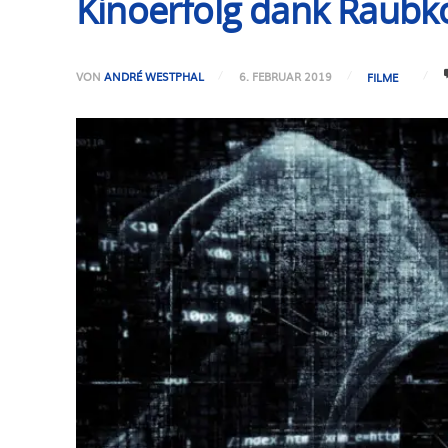
Kinoerfolg dank Raubko
VON
ANDRÉ WESTPHAL
6. FEBRUAR 2019
FILME