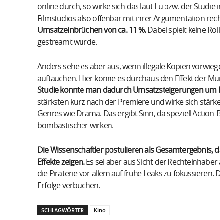
online durch, so wirke sich das laut Lu bzw. der Studie 
Filmstudios also offenbar mit ihrer Argumentation rec
Umsatzeinbrüchen von ca. 11 %.
Dabei spielt keine Rol
gestreamt wurde.
Anders sehe es aber aus, wenn illegale Kopien vorwiege
auftauchen. Hier könne es durchaus den Effekt der
Studie konnte man dadurch Umsatzsteigerungen um b
stärksten kurz nach der Premiere und wirke sich stärke
Genres wie Drama. Das ergibt Sinn, da speziell Action
bombastischer wirken.
Die Wissenschaftler postulieren als Gesamtergebnis, da
Effekte zeigen.
Es sei aber aus Sicht der Rechteinhaber
die Piraterie vor allem auf frühe Leaks zu fokussieren.
Erfolge verbuchen.
SCHLAGWÖRTER
Kino