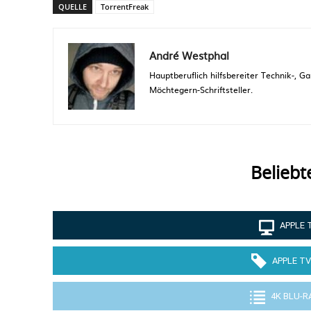
QUELLE
TorrentFreak
André Westphal
Hauptberuflich hilfsbereiter Technik-,
Möchtegern-Schriftsteller.
Beliebt
APPLE 
APPLE TV
4K BLU-R