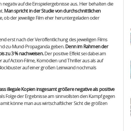
in negativ auf die Einspielergebnisse aus. Hier behalten die
ht.
Man spricht in der Studie von durchschnittlichen
le, ob der jeweilige Film eher heruntergeladen oder
nd erst nach der Veröffentlichung des jeweiligen Films
 Mund-zu-Mund-Propaganda geben.
Denn im Rahmen der
is zu 3 % nachweisen.
Der positive Effekt sei dabei am
r auf Action-Filme, Komödien und Thriller aus als auf
-Blockbuster auf einer großen Leinwand nochmals
ss illegale Kopien insgesamt größere negative als positive
 als Folge der Ergebnisse am sinnvollsten den Kampf gegen
 Damit könne man aus wirtschaftlicher Sicht die größten