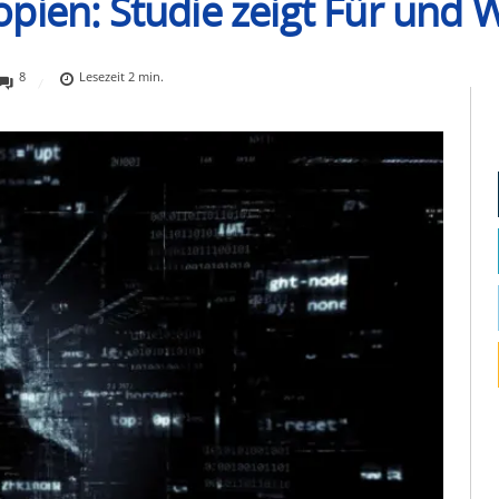
pien: Studie zeigt Für und 
8
Lesezeit
2
min.