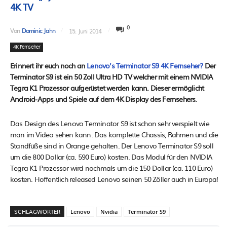
4K TV
0
Von
Dominic Jahn
15. Juni 2014
4K Fernseher
Erinnert ihr euch noch an
Lenovo’s Terminator S9 4K Fernseher?
Der
Terminator S9 ist ein 50 Zoll Ultra HD TV welcher mit einem NVIDIA
Tegra K1 Prozessor aufgerüstet werden kann. Dieser ermöglicht
Android-Apps und Spiele auf dem 4K Display des Fernsehers.
Das Design des Lenovo Terminator S9 ist schon sehr verspielt wie
man im Video sehen kann. Das komplette Chassis, Rahmen und die
Standfüße sind in Orange gehalten. Der Lenovo Terminator S9 soll
um die 800 Dollar (ca. 590 Euro) kosten. Das Modul für den NVIDIA
Tegra K1 Prozessor wird nochmals um die 150 Dollar (ca. 110 Euro)
kosten. Hoffentlich released Lenovo seinen 50 Zöller auch in Europa!
SCHLAGWÖRTER
Lenovo
Nvidia
Terminator S9