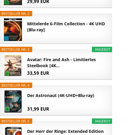
29,99 EUR
BESTSELLER NR. 2
Mittelerde 6-Film Collection - 4K UHD
[Blu-ray]
BESTSELLER NR. 3
ANGEBOT
Avatar: Fire and Ash - Limitiertes
Steelbook [4K...
33,59 EUR
BESTSELLER NR. 4
Der Astronaut (4K-UHD+Blu-ray)
31,99 EUR
BESTSELLER NR. 5
ANGEBOT
Der Herr der Ringe: Extended Edition