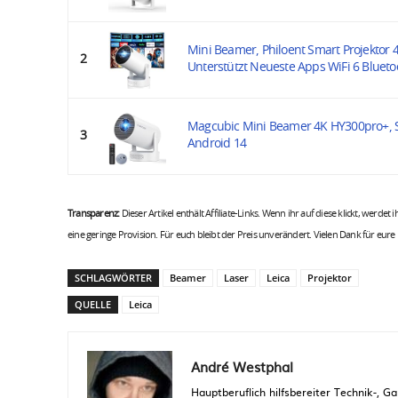
Mini Beamer, Philoent Smart Projektor 
2
Unterstützt Neueste Apps WiFi 6 Bluetoo
Magcubic Mini Beamer 4K HY300pro+,
3
Android 14
Transparenz:
Dieser Artikel enthält Affiliate-Links. Wenn ihr auf diese klickt, werdet
eine geringe Provision. Für euch bleibt der Preis unverändert. Vielen Dank für eure
SCHLAGWÖRTER
Beamer
Laser
Leica
Projektor
QUELLE
Leica
André Westphal
Hauptberuflich hilfsbereiter Technik-,