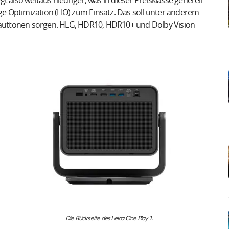
egt also weitaus niedriger, was in dieser Preisklasse generell
age Optimization (LIO) zum Einsatz. Das soll unter anderem
 Hauttönen sorgen. HLG, HDR10, HDR10+ und Dolby Vision
Die Rückseite des Leica Cine Play 1.