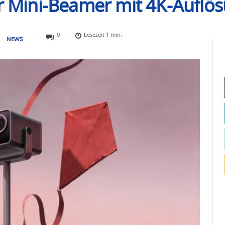
er Mini-Beamer mit 4K-Auflö
0
Lesezeit
1
min.
NEWS