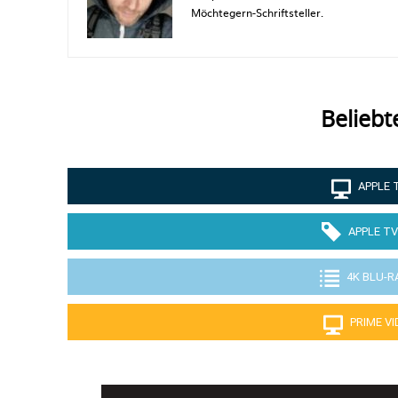
Möchtegern-Schriftsteller.
Beliebt
APPLE 
APPLE TV
4K BLU-R
PRIME V