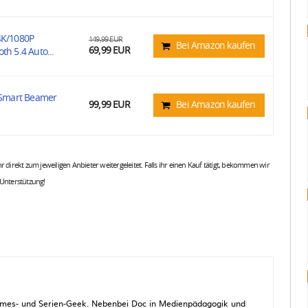
4K/1080P
149,99 EUR
Bei Amazon kaufen
69,99 EUR
th 5.4 Auto...
 Smart Beamer
99,99 EUR
Bei Amazon kaufen
 ihr direkt zum jeweiligen Anbieter weitergeleitet. Falls ihr einen Kauf tätigt, bekommen wir
 Unterstützung!
 Games- und Serien-Geek. Nebenbei Doc in Medienpädagogik und