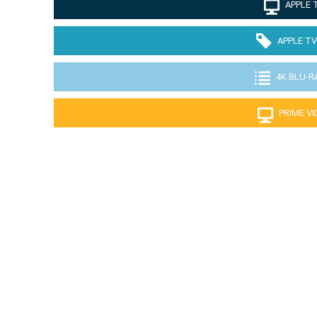
APPLE 
APPLE TV
4K BLU-R
PRIME V