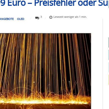
 Euro – Preisfehler oder S
3
Lesezeit
weniger als 1
min.
ANGEBOTE
OLED