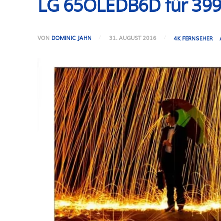
LG 65OLEDB6D für 3999
VON
DOMINIC JAHN
31. AUGUST 2016
4K FERNSEHER