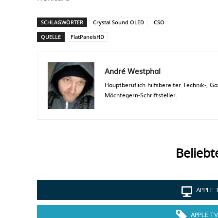
SCHLAGWÖRTER
Crystal Sound OLED
CSO
QUELLE
FlatPanelsHD
André Westphal
Hauptberuflich hilfsbereiter Technik-,
Möchtegern-Schriftsteller.
Beliebt
APPLE 
APPLE TV