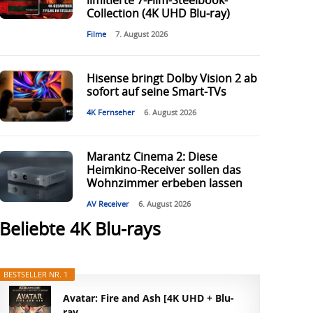
limitierte 7-Film-Steelbook-
Collection (4K UHD Blu-ray)
Filme
7. August 2026
Hisense bringt Dolby Vision 2 ab
sofort auf seine Smart-TVs
4K Fernseher
6. August 2026
Marantz Cinema 2: Diese
Heimkino-Receiver sollen das
Wohnzimmer erbeben lassen
AV Receiver
6. August 2026
Beliebte 4K Blu-rays
BESTSELLER NR. 1
Avatar: Fire and Ash [4K UHD + Blu-
ray...