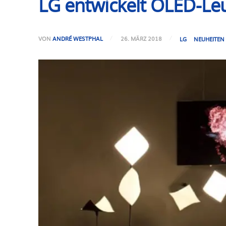
LG entwickelt OLED-Leu
VON
ANDRÉ WESTPHAL
26. MÄRZ 2018
LG
NEUHEITEN