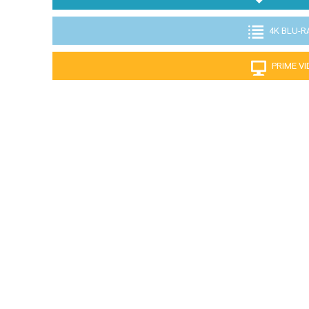
4K BLU-R
PRIME V