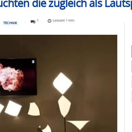
chten die zugleich als Laut
1
Lesezeit
1
min.
TECHNIK