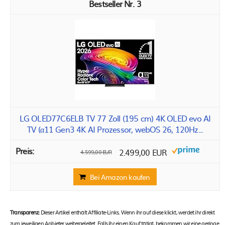
3
LG OLED77C6ELB TV 77 Zoll (195 cm) 4K OLED evo AI
TV (α11 Gen3 4K AI Prozessor, webOS 26, 120Hz...
2.499,00 EUR
4.599,00 EUR
Bei Amazon kaufen
Transparenz:
Dieser Artikel enthält Affiliate-Links. Wenn ihr auf diese klickt, werdet ihr direkt
zum jeweiligen Anbieter weitergeleitet. Falls ihr einen Kauf tätigt, bekommen wir eine geringe