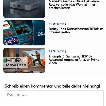
Marantz Cinema 2: Diese Heimkino-
Receiver sollen das Wohnzimmer
erbeben lassen
4K Streaming
Disney+ holt Kurzvideos von TikTok ins
Streaming-Abo
4K Streaming
Triumph für Samsung: HDR10+
Advanced kommt zu Amazon Prime
Video
Schreib einen Kommentar und teile deine Meinung!