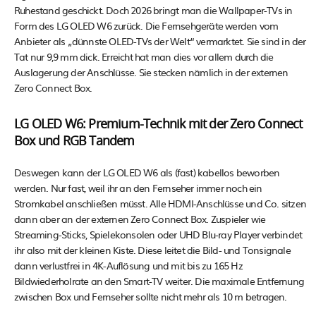
Ruhestand geschickt. Doch 2026 bringt man die Wallpaper-TVs in
Form des LG OLED W6 zurück. Die Fernsehgeräte werden vom
Anbieter als „dünnste OLED-TVs der Welt“ vermarktet. Sie sind in der
Tat nur 9,9 mm dick. Erreicht hat man dies vor allem durch die
Auslagerung der Anschlüsse. Sie stecken nämlich in der externen
Zero Connect Box.
LG OLED W6: Premium-Technik mit der Zero Connect
Box und RGB Tandem
Deswegen kann der LG OLED W6 als (fast) kabellos beworben
werden. Nur fast, weil ihr an den Fernseher immer noch ein
Stromkabel anschließen müsst. Alle HDMI-Anschlüsse und Co. sitzen
dann aber an der externen Zero Connect Box. Zuspieler wie
Streaming-Sticks, Spielekonsolen oder UHD Blu-ray Player verbindet
ihr also mit der kleinen Kiste. Diese leitet die Bild- und Tonsignale
dann verlustfrei in 4K-Auflösung und mit bis zu 165 Hz
Bildwiederholrate an den Smart-TV weiter. Die maximale Entfernung
zwischen Box und Fernseher sollte nicht mehr als 10 m betragen.