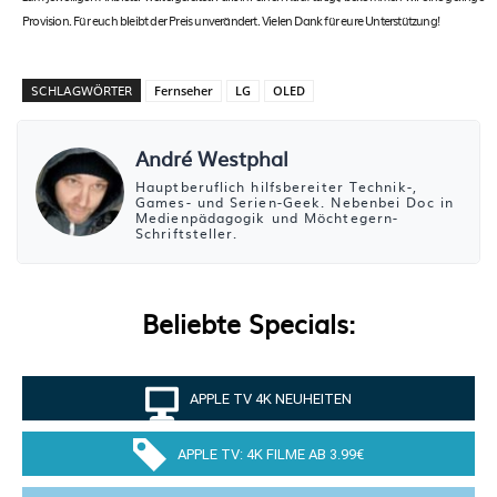
Provision. Für euch bleibt der Preis unverändert. Vielen Dank für eure Unterstützung!
SCHLAGWÖRTER
Fernseher
LG
OLED
André Westphal
Hauptberuflich hilfsbereiter Technik-,
Games- und Serien-Geek. Nebenbei Doc in
Medienpädagogik und Möchtegern-
Schriftsteller.
Beliebte Specials:
APPLE TV 4K NEUHEITEN
APPLE TV: 4K FILME AB 3.99€