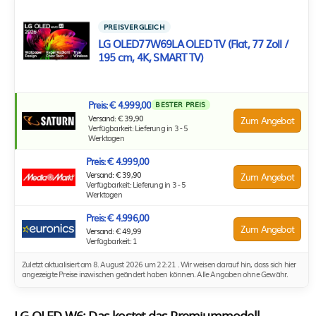
PREISVERGLEICH
LG OLED77W69LA OLED TV (Flat, 77 Zoll /
195 cm, 4K, SMART TV)
Preis: € 4.999,00
BESTER PREIS
Versand: € 39,90
Zum Angebot
Verfügbarkeit: Lieferung in 3 - 5
Werktagen
Preis: € 4.999,00
Versand: € 39,90
Zum Angebot
Verfügbarkeit: Lieferung in 3 - 5
Werktagen
Preis: € 4.996,00
Zum Angebot
Versand: € 49,99
Verfügbarkeit: 1
Zuletzt aktualisiert am 8. August 2026 um 22:21 . Wir weisen darauf hin, dass sich hier
angezeigte Preise inzwischen geändert haben können. Alle Angaben ohne Gewähr.