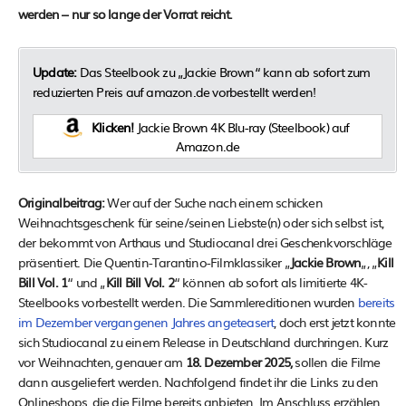
werden – nur so lange der Vorrat reicht.
Update:
Das Steelbook zu „Jackie Brown“ kann ab sofort zum
reduzierten Preis auf amazon.de vorbestellt werden!
Klicken!
Jackie Brown 4K Blu-ray (Steelbook) auf
Amazon.de
Originalbeitrag:
Wer auf der Suche nach einem schicken
Weihnachtsgeschenk für seine/seinen Liebste(n) oder sich selbst ist,
der bekommt von Arthaus und Studiocanal drei Geschenkvorschläge
präsentiert. Die Quentin-Tarantino-Filmklassiker „
Jackie Brown
„, „
Kill
Bill Vol. 1
“ und „
Kill Bill Vol. 2
“ können ab sofort als limitierte 4K-
Steelbooks vorbestellt werden. Die Sammlereditionen wurden
bereits
im Dezember vergangenen Jahres angeteasert
, doch erst jetzt konnte
sich Studiocanal zu einem Release in Deutschland durchringen. Kurz
vor Weihnachten, genauer am
18. Dezember 2025,
sollen die Filme
dann ausgeliefert werden. Nachfolgend findet ihr die Links zu den
Onlineshops, die die Filme bereits anbieten. Im Anschluss erzählen