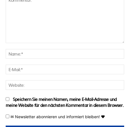
Kommentar:
N
E
M
W
Speichern Sie meinen Namen, meine E-Mail-Adresse und
meine Website für den nächsten Kommentar in diesem Browser.
✉ Newsletter abonnieren und informiert bleiben! ♥