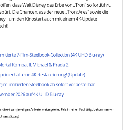
offen, dass Walt Disney das Erbe von „Tron“ so fortführt,
pürt. Die Chancen, ass der neue „Tron: Ares“ sowie die
ney+ um den Kinostart auch mit einem 4K-Update
echt!
mitierte 7-Film-Steelbook-Collection (4K UHD Blu-ray)
ortal Kombat II, Michael & Prada 2
aprio erhält eine 4K-Restaurierung! (Update)
g im limitierten Steelbook ab sofort vorbestellbar
ovember 2026 auf 4K UHD Blu-ray
 ihr direkt zum jeweiligen Anbieter weitergeleitet. Falls ihr einen Kauf tätigt, bekommen wir
 Unterstützung!