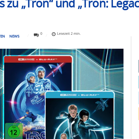
s zu „Tron“ und „Tron: Legac
0
Lesezeit
2
min.
TEN
NEWS