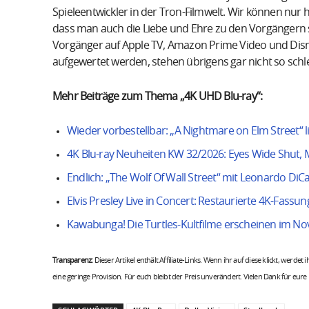
Spieleentwickler in der Tron-Filmwelt. Wir können nur h
dass man auch die Liebe und Ehre zu den Vorgängern s
Vorgänger auf Apple TV, Amazon Prime Video und Dis
aufgewertet werden, stehen übrigens gar nicht so schl
Mehr Beiträge zum Thema „4K UHD Blu-ray“:
Wieder vorbestellbar: „A Nightmare on Elm Street“ li
4K Blu-ray Neuheiten KW 32/2026: Eyes Wide Shut, M
Endlich: „The Wolf Of Wall Street“ mit Leonardo DiC
Elvis Presley Live in Concert: Restaurierte 4K-Fassun
Kawabunga! Die Turtles-Kultfilme erscheinen im N
Transparenz:
Dieser Artikel enthält Affiliate-Links. Wenn ihr auf diese klickt, werdet
eine geringe Provision. Für euch bleibt der Preis unverändert. Vielen Dank für eure