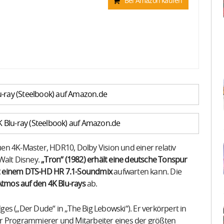
Bei Amazon kaufen
u-ray (Steelbook) auf Amazon.de
K Blu-ray (Steelbook) auf Amazon.de
en 4K-Master, HDR10, Dolby Vision und einer relativ
Walt Disney.
„Tron“ (1982) erhält eine deutsche Tonspur
it einem DTS-HD HR 7.1-Soundmix
aufwarten kann. Die
Atmos auf den 4K Blu-rays
ab.
dges („Der Dude“ in „The Big Lebowski“). Er verkörpert in
bter Programmierer und Mitarbeiter eines der größten