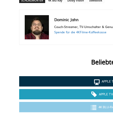
SCHLAGWÖRTER
4K Blu-Ray
Dolby Vision
Steelbook
Dominic Jahn
Couch-Streamer, TV-Umschalter & Genuss
Spende für die 4KFilme-Kaffeekasse
Beliebt
APPLE 
APPLE TV
4K BLU-R