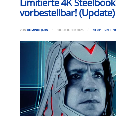
Limitierte 4K Steelbook
vorbestellbar! (Update)
VON
DOMINIC JAHN
10. OKTOBER 2025
FILME
NEUHEI