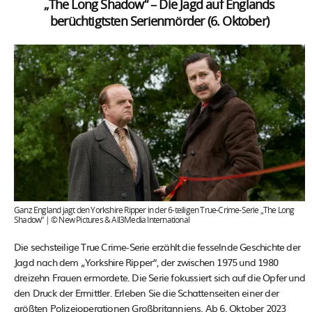
„The Long Shadow“ – Die Jagd auf Englands
berüchtigtsten Serienmörder (6. Oktober)
Ganz England jagt den Yorkshire Ripper in der 6-teiligen True-Crime-Serie „The Long
Shadow“ | © New Pictures & All3Media International
Die sechsteilige True Crime-Serie erzählt die fesselnde Geschichte der
Jagd nach dem „Yorkshire Ripper“, der zwischen 1975 und 1980
dreizehn Frauen ermordete. Die Serie fokussiert sich auf die Opfer und
den Druck der Ermittler. Erleben Sie die Schattenseiten einer der
größten Polizeioperationen Großbritanniens. Ab 6. Oktober 2023