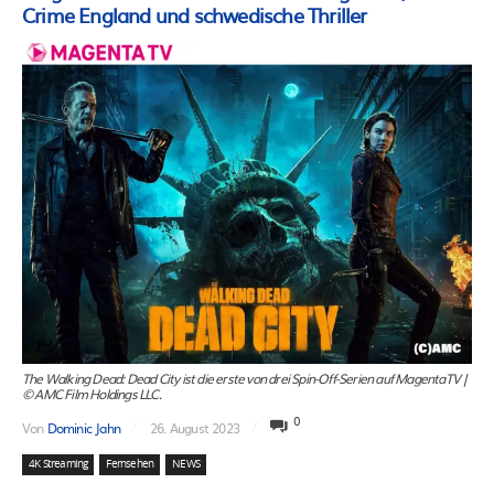
Crime England und schwedische Thriller
The Walking Dead: Dead City ist die erste von drei Spin-Off-Serien auf MagentaTV |
© AMC Film Holdings LLC.
0
Von
Dominic Jahn
26. August 2023
4K Streaming
Fernsehen
NEWS