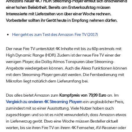
Amazons neuer 4K / HDR Streaming-Player erfreut sich anscheinend
einer hohen Beliebtheit. Bereits am Erstverkaufstag müssen
Interessierte mit Lieferzeiten von über einer Woche rechnen.
Vorbesteller sollten ihr Gerät heute in Empfang nehmen dürfen.
Hier geht es zum Test des Amazon Fire TV (2017)
Der neue Fire TV unterstützt 4K Inhalte mit bis zu 60p erstmals mit
High Dynamic Range (HDR). Zudem ist der neue Fire TV einer der
wenigen Player, die Dolby Atmos Tonspuren über Streaming-
Angebote wiedergeben können. Auch die Alexa Funktionen können
mit dem Streaming-Player genutzt werden. Die Fernbedienung mit
Mikrofon liegt natürlich dem Lieferumfang bei.
Das alles bietet Amazon zum
Kampfpreis von 79,99 Euro
an. Im
Vergleich zu anderen 4K Streaming Playern
ein unglaublicher Preis,
zumindest mit so einer Ausstattung. Viele Nutzer haben auch
zugeschlagen und so ist es nicht verwunderlich, dass Amazon etwas
in Lieferverzug gerät. Etwa eine Woche müssen Besteller aktuell
warten, bis sie ihren Fire TV an ihrem 4K Fernseher, AV-Receiver oder