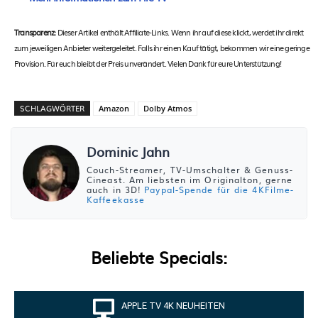
Transparenz:
Dieser Artikel enthält Affiliate-Links. Wenn ihr auf diese klickt, werdet ihr direkt
zum jeweiligen Anbieter weitergeleitet. Falls ihr einen Kauf tätigt, bekommen wir eine geringe
Provision. Für euch bleibt der Preis unverändert. Vielen Dank für eure Unterstützung!
SCHLAGWÖRTER
Amazon
Dolby Atmos
Dominic Jahn
Couch-Streamer, TV-Umschalter & Genuss-
Cineast. Am liebsten im Originalton, gerne
auch in 3D!
Paypal-Spende für die 4KFilme-
Kaffeekasse
Beliebte Specials:
APPLE TV 4K NEUHEITEN