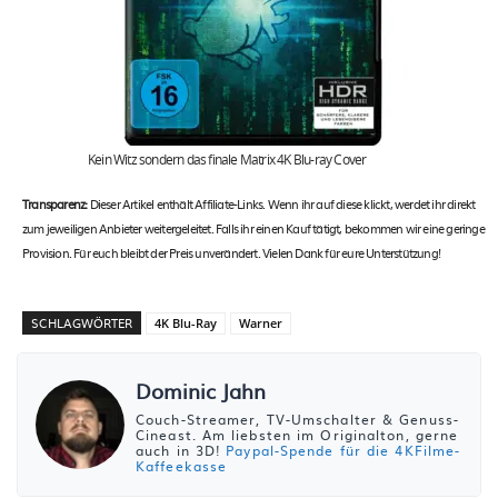
Kein Witz sondern das finale Matrix 4K Blu-ray Cover
Transparenz:
Dieser Artikel enthält Affiliate-Links. Wenn ihr auf diese klickt, werdet ihr direkt
zum jeweiligen Anbieter weitergeleitet. Falls ihr einen Kauf tätigt, bekommen wir eine geringe
Provision. Für euch bleibt der Preis unverändert. Vielen Dank für eure Unterstützung!
SCHLAGWÖRTER
4K Blu-Ray
Warner
Dominic Jahn
Couch-Streamer, TV-Umschalter & Genuss-
Cineast. Am liebsten im Originalton, gerne
auch in 3D!
Paypal-Spende für die 4KFilme-
Kaffeekasse