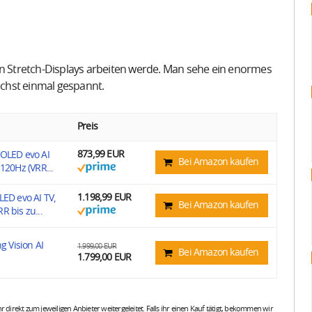
en Stretch-Displays arbeiten werde. Man sehe ein enormes
nächst einmal gespannt.
Preis
873,99 EUR
 OLED evo AI
Bei Amazon kaufen
120Hz (VRR...
1.198,99 EUR
LED evo AI TV,
Bei Amazon kaufen
R bis zu...
 Vision AI
1.999,00 EUR
Bei Amazon kaufen
1.799,00 EUR
 ihr direkt zum jeweiligen Anbieter weitergeleitet. Falls ihr einen Kauf tätigt, bekommen wir