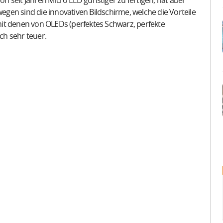
 seit Jahren Micro LED günstiger zu fertigen, hat aber
en sind die innovativen Bildschirme, welche die Vorteile
 mit denen von OLEDs (perfektes Schwarz, perfekte
ch sehr teuer.