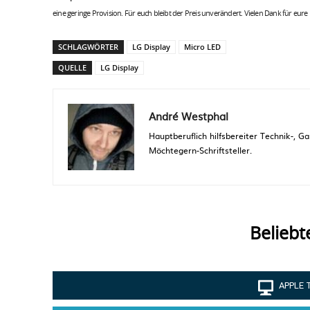
eine geringe Provision. Für euch bleibt der Preis unverändert. Vielen Dank für eure
SCHLAGWÖRTER
LG Display
Micro LED
QUELLE
LG Display
André Westphal
Hauptberuflich hilfsbereiter Technik-,
Möchtegern-Schriftsteller.
Beliebt
APPLE 