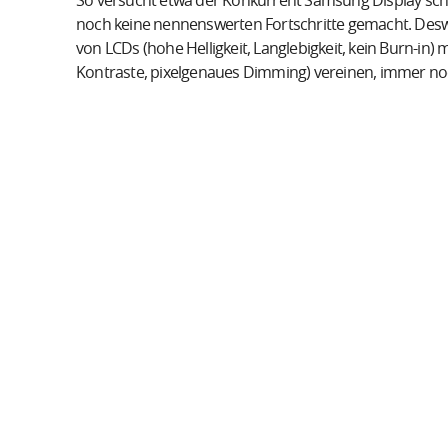
So versucht etwa der Konkurrent Samsung Display schon
noch keine nennenswerten Fortschritte gemacht. Desweg
von LCDs (hohe Helligkeit, Langlebigkeit, kein Burn-in)
Kontraste, pixelgenaues Dimming) vereinen, immer no