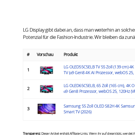
LG Display gibt dabei an, dass man weiterhin an solch
Potenzial für die Fashion-Industrie. Wir bleiben da zu
#
Vorschau
Produkt
LG OLED55C5ELB TV 55 Zoll (139 cm) 4K
1
TV (α9 Gen8 4K AI Prozessor, webOS 25, 
LG OLED65C5ELB, 65 Zoll (165 cm), 4K O
2
α9 Gen8 Prozessor, webOS 25, 120Hz (VR
Samsung 55 Zoll OLED S82H 4K Samsung
3
Smart TV (2026)
Transparenz:
Dieser Artikel enthält Affiliate-Links. Wenn ihr auf diese klickt, werdet