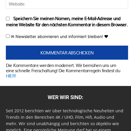
W
Speichern Sie meinen Namen, meine E-Mail-Adresse und
meine Website für den nächsten Kommentar in diesem Browser.
✉ Newsletter abonnieren und informiert bleiben! ♥
Die Kommentare werden moderiert. Wir bemühen uns um
eine schnelle Freischaltung! Die Kommentarregeln findest du
HIER!
WER WIR SIND:
Seit 2012 berichten wir über technologische Neuheiten und
Trends in den Bereichen 4K / UHD, Film, Hifi, Audio und
mehr. Wir sind unabhängig und berichten so objektiv wie
möglich. Eine persönliche Meinung darf bei so einem