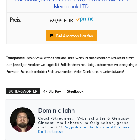
Mediabook LTD.
69,99 EUR
Bei Amazon kaufen
Transparenz:
Dieser Artikel enthält Affiliate-Links. Wenn ihr auf diese klickt, werdet ihr direkt
zum jeweiligen Anbieter weitergeleitet. Falls ihr einen Kauf tätigt, bekommen wir eine geringe
Provision. Für euch bleibt der Preis unverändert. Vielen Dank für eure Unterstützung!
SCHLAGWÖRTER
4K Blu-Ray
Steelbook
Dominic Jahn
Couch-Streamer, TV-Umschalter & Genuss-
Cineast. Am liebsten im Originalton, gerne
auch in 3D!
Paypal-Spende für die 4KFilme-
Kaffeekasse