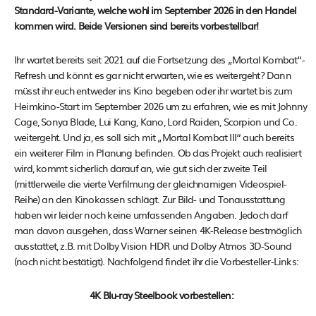
Standard-Variante, welche wohl im September 2026 in den Handel
kommen wird. Beide Versionen sind bereits vorbestellbar!
Ihr wartet bereits seit 2021 auf die Fortsetzung des „Mortal Kombat“-
Refresh und könnt es gar nicht erwarten, wie es weitergeht? Dann
müsst ihr euch entweder ins Kino begeben oder ihr wartet bis zum
Heimkino-Start im September 2026 um zu erfahren, wie es mit Johnny
Cage, Sonya Blade, Lui Kang, Kano, Lord Raiden, Scorpion und Co.
weitergeht. Und ja, es soll sich mit „Mortal Kombat III“ auch bereits
ein weiterer Film in Planung befinden. Ob das Projekt auch realisiert
wird, kommt sicherlich darauf an, wie gut sich der zweite Teil
(mittlerweile die vierte Verfilmung der gleichnamigen Videospiel-
Reihe) an den Kinokassen schlägt. Zur Bild- und Tonausstattung
haben wir leider noch keine umfassenden Angaben. Jedoch darf
man davon ausgehen, dass Warner seinen 4K-Release bestmöglich
ausstattet, z.B. mit Dolby Vision HDR und Dolby Atmos 3D-Sound
(noch nicht bestätigt). Nachfolgend findet ihr die Vorbesteller-Links:
4K Blu-ray Steelbook vorbestellen: