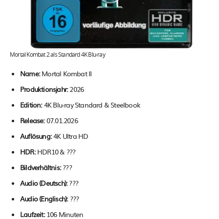
Mortal Kombat 2 als Standard 4K Blu-ray
Name:
Mortal Kombat II
Produktionsjahr:
2026
Edition:
4K Blu-ray Standard & Steelbook
Release:
07.01.2026
Auflösung:
4K Ultra HD
HDR:
HDR10 & ???
Bildverhältnis:
???
Audio (Deutsch):
???
Audio (Englisch):
???
Laufzeit:
106 Minuten