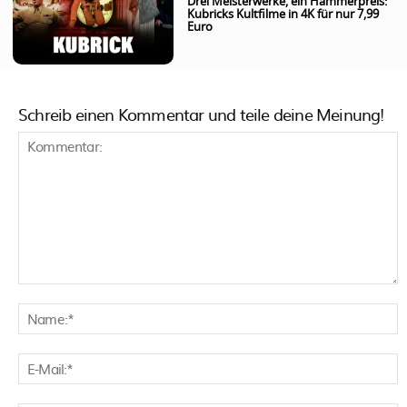
Drei Meisterwerke, ein Hammerpreis:
Kubricks Kultfilme in 4K für nur 7,99
Euro
Schreib einen Kommentar und teile deine Meinung!
Kommentar:
N
E
M