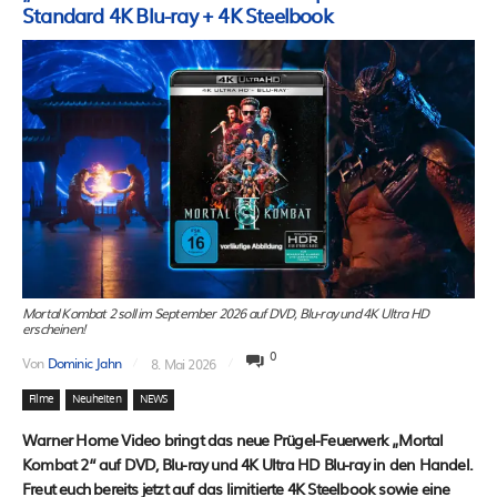
Standard 4K Blu-ray + 4K Steelbook
Mortal Kombat 2 soll im September 2026 auf DVD, Blu-ray und 4K Ultra HD
erscheinen!
0
Von
Dominic Jahn
8. Mai 2026
Filme
Neuheiten
NEWS
Warner Home Video bringt das neue Prügel-Feuerwerk „Mortal
Kombat 2“ auf DVD, Blu-ray und 4K Ultra HD Blu-ray in den Handel.
Freut euch bereits jetzt auf das limitierte 4K Steelbook sowie eine