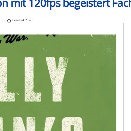
n mit 120fps begeistert Fa
Lesezeit
2
min.