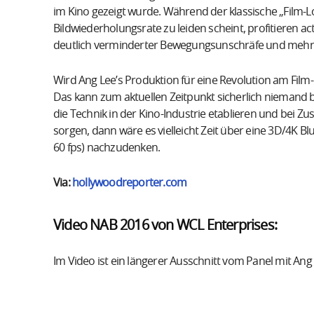
im Kino gezeigt wurde. Während der klassische „Film-
Bildwiederholungsrate zu leiden scheint, profitieren ac
deutlich verminderter Bewegungsunschräfe und mehr 
Wird Ang Lee’s Produktion für eine Revolution am Fil
Das kann zum aktuellen Zeitpunkt sicherlich niemand b
die Technik in der Kino-Industrie etablieren und bei Z
sorgen, dann wäre es vielleicht Zeit über eine 3D/4K Bl
60 fps) nachzudenken.
Via:
hollywoodreporter.com
Video NAB 2016 von WCL Enterprises:
Im Video ist ein längerer Ausschnitt vom Panel mit An