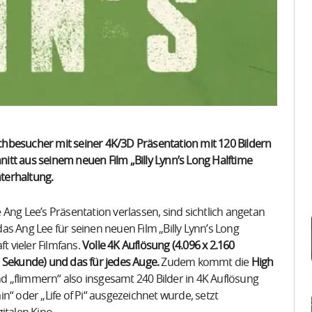
hbesucher mit seiner 4K/3D Präsentation mit 120 Bildern
tt aus seinem neuen Film „Billy Lynn’s Long Halftime
nterhaltung.
Ang Lee’s Präsentation verlassen, sind sichtlich angetan
s Ang Lee für seinen neuen Film „Billy Lynn’s Long
t vieler Filmfans.
Volle 4K Auflösung (4.096 x 2.160
ro Sekunde) und das für jedes Auge.
Zudem kommt die
High
d „flimmern“ also insgesamt 240 Bilder in 4K Auflösung
n“ oder „Life of Pi“ ausgezeichnet wurde, setzt