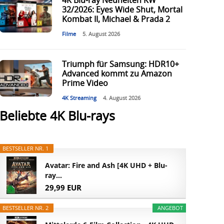
4K Blu-ray Neuheiten KW
32/2026: Eyes Wide Shut, Mortal
Kombat II, Michael & Prada 2
Filme
5. August 2026
Triumph für Samsung: HDR10+
Advanced kommt zu Amazon
Prime Video
4K Streaming
4. August 2026
Beliebte 4K Blu-rays
BESTSELLER NR. 1
Avatar: Fire and Ash [4K UHD + Blu-
ray...
29,99 EUR
BESTSELLER NR. 2
ANGEBOT