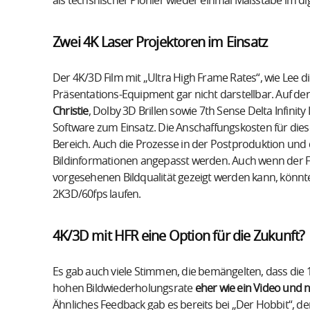
als techsnischer Pionier wieder einmal Maßstäbe im dig
Zwei 4K Laser Projektoren im Einsatz
Der 4K/3D Film mit „Ultra High Frame Rates“, wie Lee d
Präsentations-Equipment gar nicht darstellbar. Auf 
Christie
, Dolby 3D Brillen sowie 7th Sense Delta Infinity
Software zum Einsatz. Die Anschaffungskosten für dies
Bereich. Auch die Prozesse in der Postproduktion und
Bildinformationen angepasst werden. Auch wenn der Fil
vorgesehenen Bildqualität gezeigt werden kann, könnte 
2K3D/60fps laufen.
4K/3D mit HFR eine Option für die Zukunft?
Es gab auch viele Stimmen, die bemängelten, dass die
hohen Bildwiederholungsrate
eher wie ein Video und ni
Ähnliches Feedback gab es bereits bei „Der Hobbit“, d