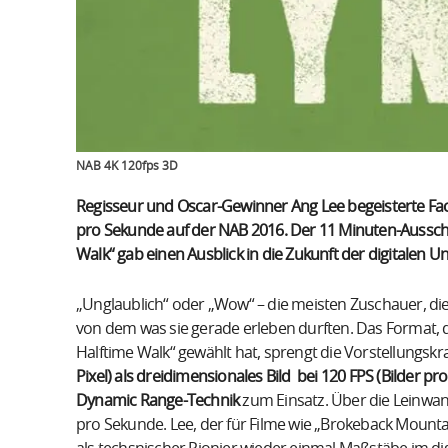
NAB 4K 120fps 3D
Regisseur und Oscar-Gewinner Ang Lee begeisterte Fac
pro Sekunde auf der NAB 2016. Der 11 Minuten-Ausschni
Walk“ gab einen Ausblick in die Zukunft der digitalen U
„Unglaublich“ oder „Wow“ – die meisten Zuschauer, die 
von dem was sie gerade erleben durften. Das Format, da
Halftime Walk“ gewählt hat, sprengt die Vorstellungskraf
Pixel) als dreidimensionales Bild bei 120 FPS (Bilder p
Dynamic Range-Technik
zum Einsatz. Über die Leinwan
pro Sekunde. Lee, der für Filme wie „Brokeback Mountai