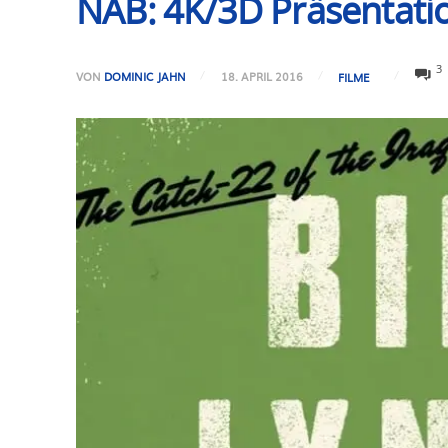
NAB: 4K/3D Präsentatio
3
VON
DOMINIC JAHN
18. APRIL 2016
FILME