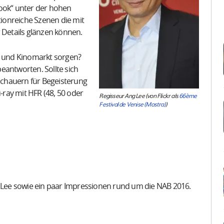
Look“ unter der hohen
tionreiche Szenen die mit
Details glänzen können.
m- und Kinomarkt sorgen?
eantworten. Sollte sich
uschauern für Begeisterung
u-ray mit HFR (48, 50 oder
Regisseur Ang Lee (von Flickr als
66ème
Festival de Venise (Mostra)
)
g Lee sowie ein paar Impressionen rund um die NAB 2016.