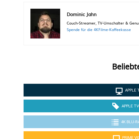
Dominic Jahn
Couch-Streamer, TV-Umschalter & Genuss
Spende für die 4KFilme-Kaffeekasse
Beliebt
APPLE 
APPLE TV
4K BLU-R
PRIME V