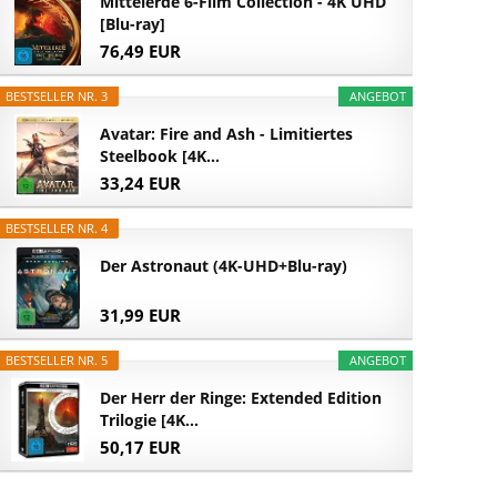
Mittelerde 6-Film Collection - 4K UHD
[Blu-ray]
76,49 EUR
BESTSELLER NR. 3
ANGEBOT
Avatar: Fire and Ash - Limitiertes
Steelbook [4K...
33,24 EUR
BESTSELLER NR. 4
Der Astronaut (4K-UHD+Blu-ray)
31,99 EUR
BESTSELLER NR. 5
ANGEBOT
Der Herr der Ringe: Extended Edition
Trilogie [4K...
50,17 EUR