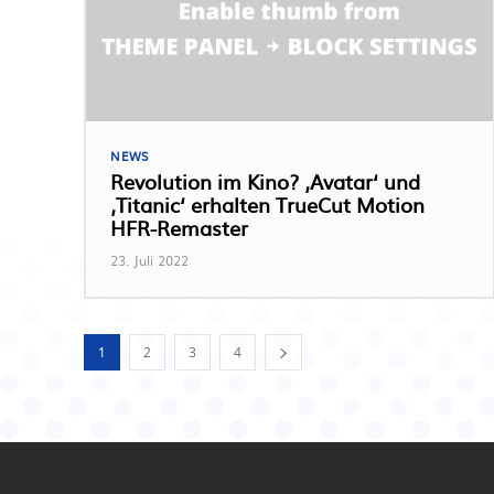
NEWS
Revolution im Kino? ‚Avatar‘ und
‚Titanic‘ erhalten TrueCut Motion
HFR-Remaster
23. Juli 2022
1
2
3
4