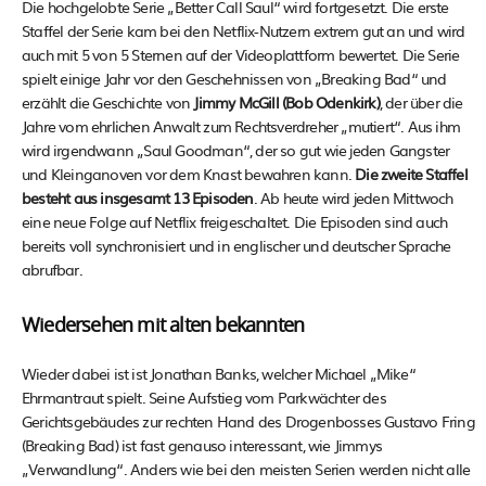
Die hochgelobte Serie „Better Call Saul“ wird fortgesetzt. Die erste
Staffel der Serie kam bei den Netflix-Nutzern extrem gut an und wird
auch mit 5 von 5 Sternen auf der Videoplattform bewertet. Die Serie
spielt einige Jahr vor den Geschehnissen von „Breaking Bad“ und
erzählt die Geschichte von
Jimmy McGill (Bob Odenkirk)
, der über die
Jahre vom ehrlichen Anwalt zum Rechtsverdreher „mutiert“. Aus ihm
wird irgendwann „Saul Goodman“, der so gut wie jeden Gangster
und Kleinganoven vor dem Knast bewahren kann.
Die zweite Staffel
besteht aus insgesamt 13 Episoden
. Ab heute wird jeden Mittwoch
eine neue Folge auf Netflix freigeschaltet. Die Episoden sind auch
bereits voll synchronisiert und in englischer und deutscher Sprache
abrufbar.
Wiedersehen mit alten bekannten
Wieder dabei ist ist Jonathan Banks, welcher Michael „Mike“
Ehrmantraut spielt. Seine Aufstieg vom Parkwächter des
Gerichtsgebäudes zur rechten Hand des Drogenbosses Gustavo Fring
(Breaking Bad) ist fast genauso interessant, wie Jimmys
„Verwandlung“. Anders wie bei den meisten Serien werden nicht alle