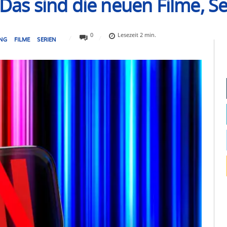
 Das sind die neuen Filme, 
0
Lesezeit
2
min.
ING
FILME
SERIEN