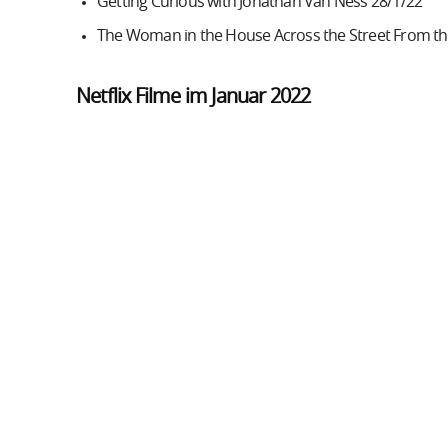
Getting Curious with Jonathan Van Ness 28/1/22
The Woman in the House Across the Street From the
Netflix Filme im Januar 2022