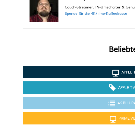
Couch-Streamer, TV-Umschalter & Genuss
Spende für die 4KFilme-Kaffeekasse
Beliebt
APPLE 
APPLE TV
4K BLU-R
PRIME V