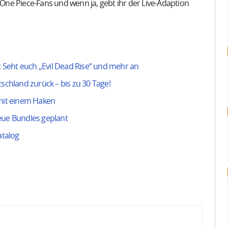
 One Piece-Fans und wenn ja, gebt ihr der Live-Adaption
6: Seht euch „Evil Dead Rise“ und mehr an
tschland zurück – bis zu 30 Tage!
 mit einem Haken
eue Bundles geplant
atalog