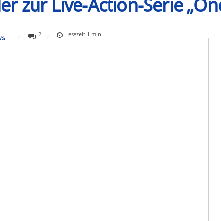
iler zur Live-Action-Serie „On
2
Lesezeit
1
min.
WS