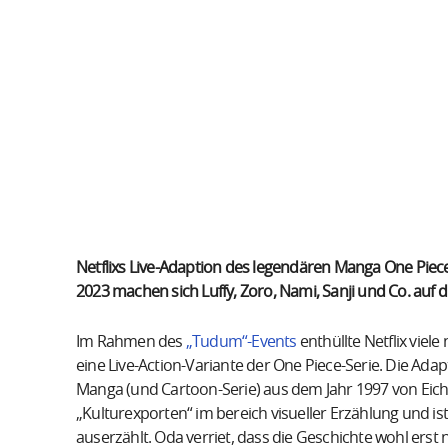
Netflixs Live-Adaption des legendären Manga One Piece
2023 machen sich Luffy, Zoro, Nami, Sanji und Co. auf
Im Rahmen des
„Tudum“-Events
enthüllte Netflix viel
eine Live-Action-Variante der One Piece-Serie. Die Ada
Manga (und Cartoon-Serie) aus dem Jahr 1997 von Eich
„Kulturexporten“ im bereich visueller Erzählung und i
auserzählt. Oda verriet, dass die Geschichte wohl erst