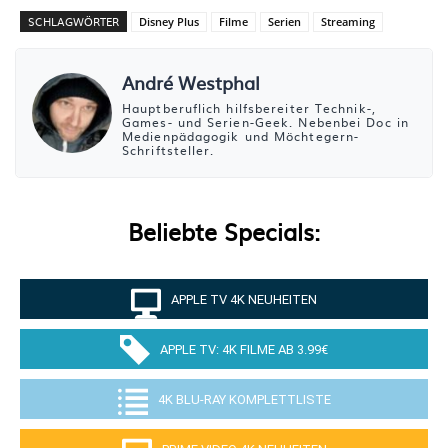
SCHLAGWÖRTER
Disney Plus
Filme
Serien
Streaming
André Westphal
Hauptberuflich hilfsbereiter Technik-,
Games- und Serien-Geek. Nebenbei Doc in
Medienpädagogik und Möchtegern-
Schriftsteller.
Beliebte Specials:
APPLE TV 4K NEUHEITEN
APPLE TV: 4K FILME AB 3.99€
4K BLU-RAY KOMPLETTLISTE