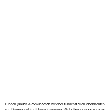
Für den Januar 2025 wünschen wir aber zunächst allen Abonnenten
von Disney+ viel Spaß beim Streaming. Wir hoffen, dass da von den