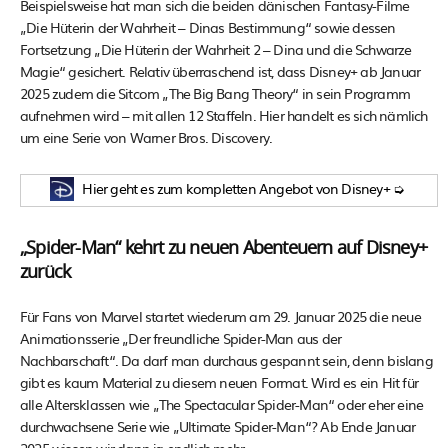
Beispielsweise hat man sich die beiden dänischen Fantasy-Filme
„Die Hüterin der Wahrheit – Dinas Bestimmung“ sowie dessen
Fortsetzung „Die Hüterin der Wahrheit 2 – Dina und die Schwarze
Magie“ gesichert. Relativ überraschend ist, dass Disney+ ab Januar
2025 zudem die Sitcom „The Big Bang Theory“ in sein Programm
aufnehmen wird – mit allen 12 Staffeln. Hier handelt es sich nämlich
um eine Serie von Warner Bros. Discovery.
Hier geht es zum kompletten Angebot von Disney+ ➭
„Spider-Man“ kehrt zu neuen Abenteuern auf Disney+
zurück
Für Fans von Marvel startet wiederum am 29. Januar 2025 die neue
Animationsserie „Der freundliche Spider-Man aus der
Nachbarschaft“. Da darf man durchaus gespannt sein, denn bislang
gibt es kaum Material zu diesem neuen Format. Wird es ein Hit für
alle Altersklassen wie „The Spectacular Spider-Man“ oder eher eine
durchwachsene Serie wie „Ultimate Spider-Man“? Ab Ende Januar
2025 wissen wir dann ja endlich mehr.