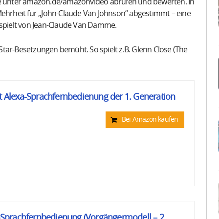
line unter amazon.de/amazonvideo abrufen und bewerten. In
Mehrheit für „John-Claude Van Johnson“ abgestimmt – eine
espielt von Jean-Claude Van Damme.
tar-Besetzungen bemüht. So spielt z.B. Glenn Close (The
it Alexa-Sprachfernbedienung der 1. Generation
Bei Amazon kaufen
xa-Sprachfernbedienung (Vorgängermodell – 2.