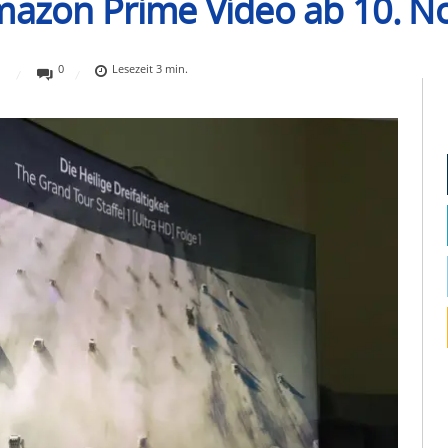
Amazon Prime Video ab 10. 
0
Lesezeit
3
min.