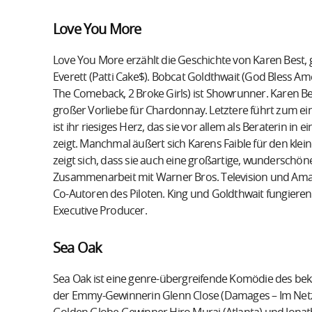
Love You More
Love You More erzählt die Geschichte von Karen Best, 
Everett (Patti Cake$). Bobcat Goldthwait (God Bless Amer
The Comeback, 2 Broke Girls) ist Showrunner. Karen Bes
großer Vorliebe für Chardonnay. Letztere führt zum e
ist ihr riesiges Herz, das sie vor allem als Beraterin 
zeigt. Manchmal äußert sich Karens Faible für den kl
zeigt sich, dass sie auch eine großartige, wundersch
Zusammenarbeit mit Warner Bros. Television und Amazo
Co-Autoren des Piloten. King und Goldthwait fungieren
Executive Producer.
Sea Oak
Sea Oak ist eine genre-übergreifende Komödie des bek
der Emmy-Gewinnerin Glenn Close (Damages – Im Netz d