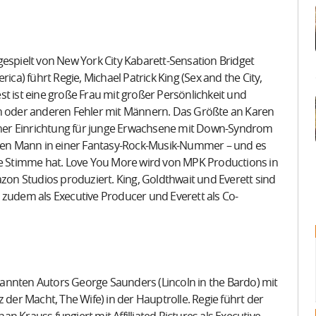
gespielt von New York City Kabarett-Sensation Bridget
ica) führt Regie, Michael Patrick King (Sex and the City,
t ist eine große Frau mit großer Persönlichkeit und
in oder anderen Fehler mit Männern. Das Größte an Karen
in einer Einrichtung für junge Erwachsene mit Down-Syndrom
einen Mann in einer Fantasy-Rock-Musik-Nummer – und es
öne Stimme hat. Love You More wird von MPK Productions in
n Studios produziert. King, Goldthwait und Everett sind
 zudem als Executive Producer und Everett als Co-
annten Autors George Saunders (Lincoln in the Bardo) mit
er Macht, The Wife) in der Hauptrolle. Regie führt der