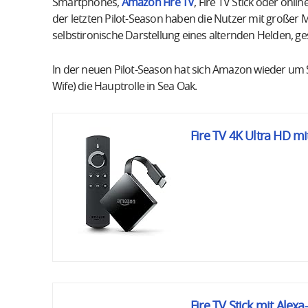
Smartphones,
Amazon Fire TV
, Fire TV Stick oder on
der letzten Pilot-Season haben die Nutzer mit großer 
selbstironische Darstellung eines alternden Helden, g
In der neuen Pilot-Season hat sich Amazon wieder um S
Wife) die Hauptrolle in Sea Oak.
Fire TV 4K Ultra HD m
Fire TV Stick mit Ale