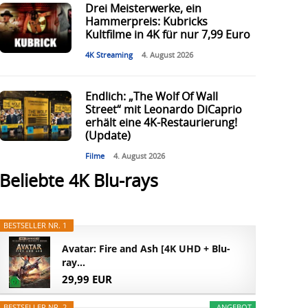
Drei Meisterwerke, ein
Hammerpreis: Kubricks
Kultfilme in 4K für nur 7,99 Euro
4K Streaming
4. August 2026
Endlich: „The Wolf Of Wall
Street“ mit Leonardo DiCaprio
erhält eine 4K-Restaurierung!
(Update)
Filme
4. August 2026
Beliebte 4K Blu-rays
BESTSELLER NR. 1
Avatar: Fire and Ash [4K UHD + Blu-
ray...
29,99 EUR
BESTSELLER NR. 2
ANGEBOT