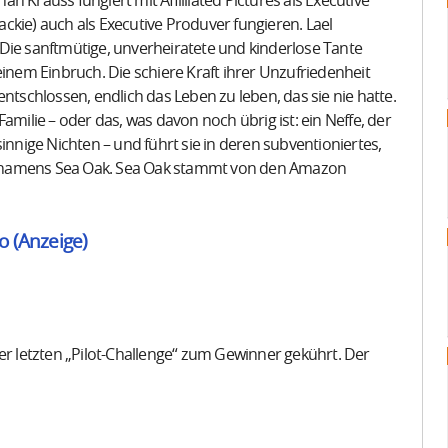
 Krauss fungiert mit Affilliated Pictures als Executive
ckie) auch als Executive Produver fungieren. Lael
Die sanftmütige, unverheiratete und kinderlose Tante
i einem Einbruch. Die schiere Kraft ihrer Unzufriedenheit
ntschlossen, endlich das Leben zu leben, das sie nie hatte.
amilie – oder das, was davon noch übrig ist: ein Neffe, der
innige Nichten – und führt sie in deren subventioniertes,
amens Sea Oak. Sea Oak stammt von den Amazon
o (Anzeige)
er letzten „Pilot-Challenge“ zum Gewinner gekührt. Der