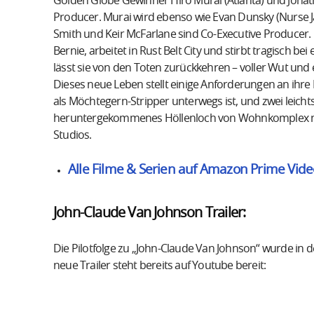
Golden Globe Gewinner Hiro Murai (Atlanta) und Jonathan
Producer. Murai wird ebenso wie Evan Dunsky (Nurse Ja
Smith und Keir McFarlane sind Co-Executive Producer. 
Bernie, arbeitet in Rust Belt City und stirbt tragisch be
lässt sie von den Toten zurückkehren – voller Wut und e
Dieses neue Leben stellt einige Anforderungen an ihre F
als Möchtegern-Stripper unterwegs ist, und zwei leichts
heruntergekommenes Höllenloch von Wohnkomplex n
Studios.
Alle Filme & Serien auf Amazon Prime Vide
John-Claude Van Johnson Trailer:
Die Pilotfolge zu „John-Claude Van Johnson“ wurde in d
neue Trailer steht bereits auf Youtube bereit: