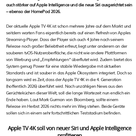
auch stärker auf Apple Intelligence und die neue Siri ausgerichtet sein
– ebenso der HomePod 2026.
Der aktuelle Apple TV 4K ist schon mehrere Jahre auf dem Markt und
seitdem warten Fans eigentlich bereits auf einen Refresh von Apples
Streaming-Player. Dass der Player sich auch 4 Jahre nach seinem
Release noch großer Beliebtheit erfreut, liegt unter anderem an der
sauberen tvOS-Nutzeroberfläche, die nicht wie andere Plattformen
von Werbung und „Empfehlungen“ überflutet wird. Zudem bietet das
System genug Power für eine stabile Wiedergabe mit aktuellen
Standards und ist sauber in das Apple Ökosystem integriert. Doch so
langsam wird es Zeit, dass der Apple TV 4K in die 4. Generation
(hoffentlich 2026) überführt wird. Nach unzähligen News aus den
Gerüchteküchen dieser Welt, soll die lange Wartezeit nun endlich ein
Ende haben. Laut Mark Gurman von Bloomberg, sollte einem
Release im Herbst 2026 nichts mehr im Weg stehen. Beide Geräte
sollen sich in einem sehr fortschrittlichen Teststadium befinden.
Apple TV 4K soll von neuer Siri und Apple Intelligence