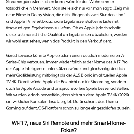
Streamingdiensten suchen kann, wäre für das Wohnzimmer
tatsächlich ein Mehrwert. Man stelle sich nur vor, man sagt: „Zeig mir
neue Filme in Dolby Vision, die nicht länger als zwei Stunden sind“
und Apple TV liefert brauchbare Ergebnisse, statt eine Liste mit
fragwürdigen Ergebnissen zu liefern. Ob es Apple jedoch schafft,
diese fast menschliche Qualität an Ergebnissen abzuliefern, werden
wir wohl erst sehen, wenn das Produkt in den Verkauf geht.
Gerüchteweise könnte Apple zudem einen deutlich moderneren A-
Series-Chip verbauen. Immer wieder fällt hier der Name des A17 Pro,
der Apple Intelligence unterstützen würde und gleichzeitig deutlich
mehr Grafikleistung mitbringt als der A15 Bionic im aktuellen Apple
TV 4K. Damit würde Apple die Box nicht nur für Streaming, sondern
auch für Apple Arcade und anspruchsvollere Spiele besser aufstellen.
Wir würden jedoch bezweifeln, dass sich aus dem Apple TV 4K (2026)
ein wirklicher Konsolen-Ersatz ergibt. Dafür scheint das Thema
Gaming auf der tvOS-Plattform schon zu lange eingeschlafen zu sein.
Wi-Fi 7, neue Siri Remote und mehr Smart-Home-
Fokus?