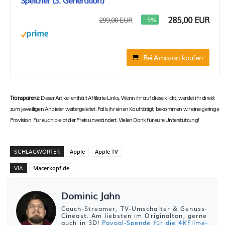
Speicher (3. Generation)
285,00 EUR
299,00 EUR
−5%
Bei Amazon kaufen
Transparenz:
Dieser Artikel enthält Affiliate-Links. Wenn ihr auf diese klickt, werdet ihr direkt
zum jeweiligen Anbieter weitergeleitet. Falls ihr einen Kauf tätigt, bekommen wir eine geringe
Provision. Für euch bleibt der Preis unverändert. Vielen Dank für eure Unterstützung!
SCHLAGWÖRTER
Apple
Apple TV
VIA
Macerkopf.de
Dominic Jahn
Couch-Streamer, TV-Umschalter & Genuss-
Cineast. Am liebsten im Originalton, gerne
auch in 3D!
Paypal-Spende für die 4KFilme-