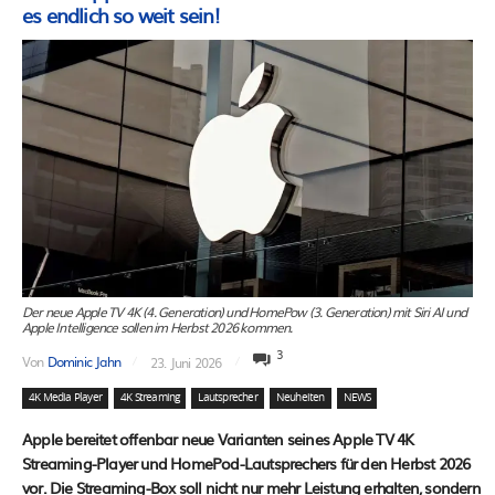
es endlich so weit sein!
Der neue Apple TV 4K (4. Generation) und HomePow (3. Generation) mit Siri AI und
Apple Intelligence sollen im Herbst 2026 kommen.
3
Von
Dominic Jahn
23. Juni 2026
4K Media Player
4K Streaming
Lautsprecher
Neuheiten
NEWS
Apple bereitet offenbar neue Varianten seines Apple TV 4K
Streaming-Player und HomePod-Lautsprechers für den Herbst 2026
vor. Die Streaming-Box soll nicht nur mehr Leistung erhalten, sondern