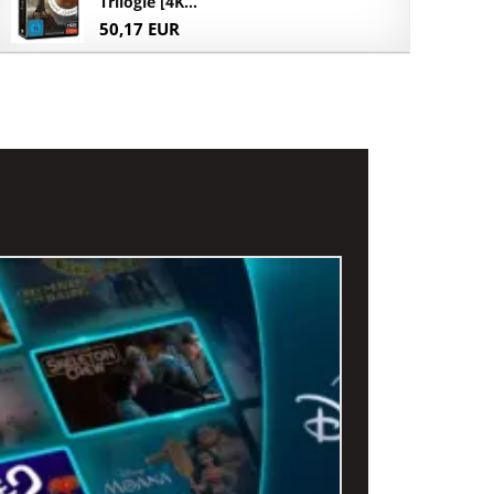
Trilogie [4K...
50,17 EUR