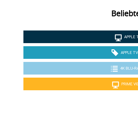
Beliebt
APPLE 
APPLE TV
4K BLU-R
PRIME V