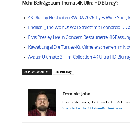
Mehr Beiträge zum Thema „4K Ultra HD Blu-ray“:
4K Blu-ray Neuheiten KW 32/2026: Eyes Wide Shut, M
Endlich: „The Wolf Of Wall Street“ mit Leonardo DiC
Elvis Presley Live in Concert: Restaurierte 4K-Fassun
Kawabunga! Die Turtles-Kultfilme erscheinen im N
Avatar Ultimate 3-Film-Collection 4K Ultra HD Blu-ra
SCHLAGWÖRTER
4K Blu-Ray
Dominic Jahn
Couch-Streamer, TV-Umschalter & Genuss
Spende für die 4KFilme-Kaffeekasse