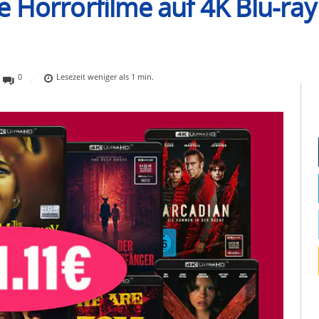
 Horrorfilme auf 4K Blu-ray 
0
Lesezeit
weniger als 1
min.