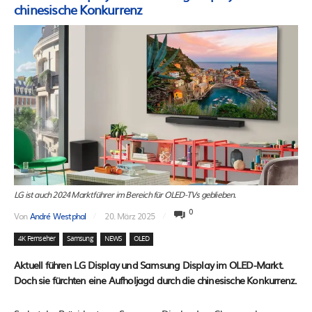
chinesische Konkurrenz
LG ist auch 2024 Marktführer im Bereich für OLED-TVs geblieben.
0
Von
André Westphal
20. März 2025
4K Fernseher
Samsung
NEWS
OLED
Aktuell führen LG Display und Samsung Display im OLED-Markt.
Doch sie fürchten eine Aufholjagd durch die chinesische Konkurrenz.