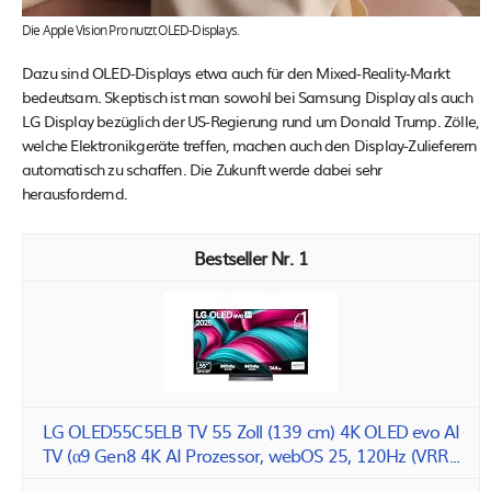
Die Apple Vision Pro nutzt OLED-Displays.
Dazu sind OLED-Displays etwa auch für den Mixed-Reality-Markt
bedeutsam. Skeptisch ist man sowohl bei Samsung Display als auch
LG Display bezüglich der US-Regierung rund um Donald Trump. Zölle,
welche Elektronikgeräte treffen, machen auch den Display-Zulieferern
automatisch zu schaffen. Die Zukunft werde dabei sehr
herausfordernd.
1
LG OLED55C5ELB TV 55 Zoll (139 cm) 4K OLED evo AI
TV (α9 Gen8 4K AI Prozessor, webOS 25, 120Hz (VRR...