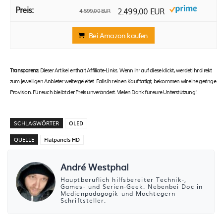
2.499,00 EUR
4.599,00 EUR
Bei Amazon kaufen
Transparenz:
Dieser Artikel enthält Affiliate-Links. Wenn ihr auf diese klickt, werdet ihr direkt
zum jeweiligen Anbieter weitergeleitet. Falls ihr einen Kauf tätigt, bekommen wir eine geringe
Provision. Für euch bleibt der Preis unverändert. Vielen Dank für eure Unterstützung!
SCHLAGWÖRTER
OLED
QUELLE
Flatpanels HD
André Westphal
Hauptberuflich hilfsbereiter Technik-,
Games- und Serien-Geek. Nebenbei Doc in
Medienpädagogik und Möchtegern-
Schriftsteller.