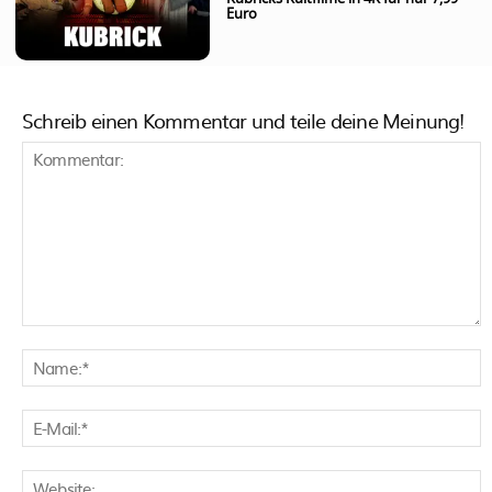
Euro
Schreib einen Kommentar und teile deine Meinung!
Kommentar:
N
E
M
W