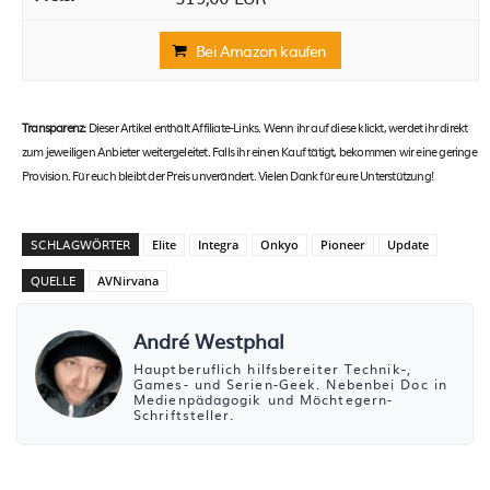
Bei Amazon kaufen
Transparenz:
Dieser Artikel enthält Affiliate-Links. Wenn ihr auf diese klickt, werdet ihr direkt
zum jeweiligen Anbieter weitergeleitet. Falls ihr einen Kauf tätigt, bekommen wir eine geringe
Provision. Für euch bleibt der Preis unverändert. Vielen Dank für eure Unterstützung!
SCHLAGWÖRTER
Elite
Integra
Onkyo
Pioneer
Update
QUELLE
AVNirvana
André Westphal
Hauptberuflich hilfsbereiter Technik-,
Games- und Serien-Geek. Nebenbei Doc in
Medienpädagogik und Möchtegern-
Schriftsteller.