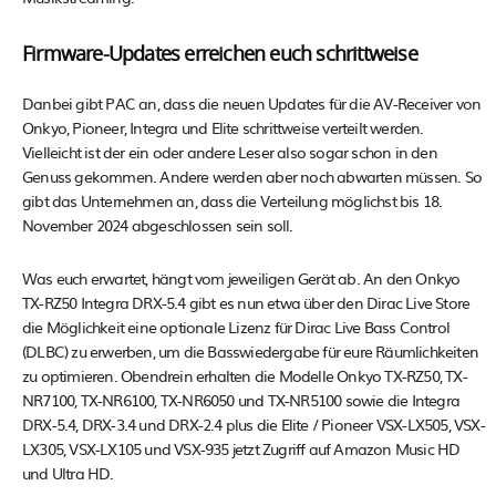
Firmware-Updates erreichen euch schrittweise
Danbei gibt PAC an, dass die neuen Updates für die AV-Receiver von
Onkyo, Pioneer, Integra und Elite schrittweise verteilt werden.
Vielleicht ist der ein oder andere Leser also sogar schon in den
Genuss gekommen. Andere werden aber noch abwarten müssen. So
gibt das Unternehmen an, dass die Verteilung möglichst bis 18.
November 2024 abgeschlossen sein soll.
Was euch erwartet, hängt vom jeweiligen Gerät ab. An den Onkyo
TX-RZ50 Integra DRX-5.4 gibt es nun etwa über den Dirac Live Store
die Möglichkeit eine optionale Lizenz für Dirac Live Bass Control
(DLBC) zu erwerben, um die Basswiedergabe für eure Räumlichkeiten
zu optimieren. Obendrein erhalten die Modelle Onkyo TX-RZ50, TX-
NR7100, TX-NR6100, TX-NR6050 und TX-NR5100 sowie die Integra
DRX-5.4, DRX-3.4 und DRX-2.4 plus die Elite / Pioneer VSX-LX505, VSX-
LX305, VSX-LX105 und VSX-935 jetzt Zugriff auf Amazon Music HD
und Ultra HD.