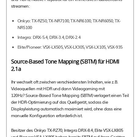
streamen:
Onkyo: TX-RZ50, TX-NR7100, TX-NR6100, TX-NR6050, TX-
NR5100
Integra: DRX-5.4, DRX-3.4, DRX-2.4
Elite/Pioneer: VSX-LX505, VSX-LX305, VSX-LX105, VSX-935
Source-Based Tone Mapping (SBTM) für HDMI
2.1a
Ihr wechselt oft zwischen verschiedensten Inhalten, wie z.B.
Videoquellen mit HDR und dann Videogaming mit
120Hz? Source-Based Tone Mapping (SBTM) verlagert einen Teil
der HDR-Optimierung auf das Quellgerät, sodass die
Displayleistung automatisch maximiert wird, ohne dass eine
manuelle Konfiguration erforderlich ist.
Besitzer des Onkyo TX-RZ70, Integra DRX-8.4, Elite VSX-LX805
und Pioneer VSA-LX805 haben bereits SBTM auf ihren Geräten