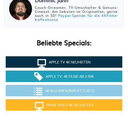
Dominic Jahn
Couch-Streamer, TV-Umschalter & Genuss-
Cineast. Am liebsten im Originalton, gerne
auch in 3D!
Paypal-Spende für die 4KFilme-
Kaffeekasse
Beliebte Specials:
APPLE TV 4K NEUHEITEN
APPLE TV: 4K FILME AB 3.99€
4K BLU-RAY KOMPLETTLISTE
PRIME VIDEO 4K NEUHEITEN