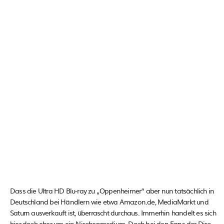
Dass die Ultra HD Blu-ray zu „Oppenheimer“ aber nun tatsächlich in
Deutschland bei Händlern wie etwa Amazon.de, MediaMarkt und
Saturn ausverkauft ist, überrascht durchaus. Immerhin handelt es sich
hier doch eher um ein Nischenmedium. Doch bei den Fans der Disc