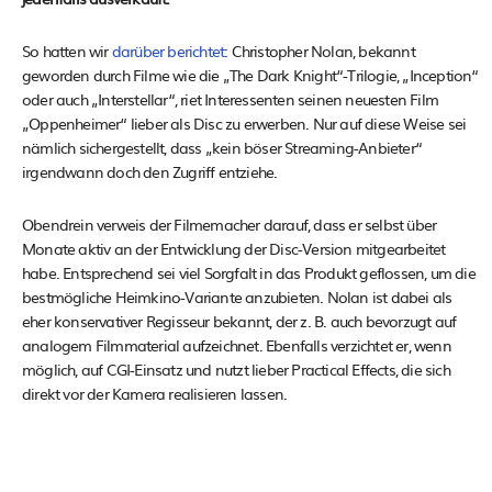
So hatten wir
darüber berichtet
: Christopher Nolan, bekannt
geworden durch Filme wie die „The Dark Knight“-Trilogie, „Inception“
oder auch „Interstellar“, riet Interessenten seinen neuesten Film
„Oppenheimer“ lieber als Disc zu erwerben. Nur auf diese Weise sei
nämlich sichergestellt, dass „kein böser Streaming-Anbieter“
irgendwann doch den Zugriff entziehe.
Obendrein verweis der Filmemacher darauf, dass er selbst über
Monate aktiv an der Entwicklung der Disc-Version mitgearbeitet
habe. Entsprechend sei viel Sorgfalt in das Produkt geflossen, um die
bestmögliche Heimkino-Variante anzubieten. Nolan ist dabei als
eher konservativer Regisseur bekannt, der z. B. auch bevorzugt auf
analogem Filmmaterial aufzeichnet. Ebenfalls verzichtet er, wenn
möglich, auf CGI-Einsatz und nutzt lieber Practical Effects, die sich
direkt vor der Kamera realisieren lassen.