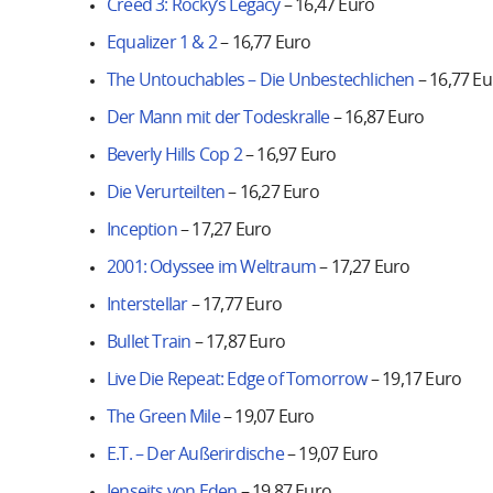
Creed 3: Rocky’s Legacy
– 16,47 Euro
Equalizer 1 & 2
– 16,77 Euro
The Untouchables – Die Unbestechlichen
– 16,77 Eu
Der Mann mit der Todeskralle
– 16,87 Euro
Beverly Hills Cop 2
– 16,97 Euro
Die Verurteilten
– 16,27 Euro
Inception
– 17,27 Euro
2001: Odyssee im Weltraum
– 17,27 Euro
Interstellar
– 17,77 Euro
Bullet Train
– 17,87 Euro
Live Die Repeat: Edge of Tomorrow
– 19,17 Euro
The Green Mile
– 19,07 Euro
E.T. – Der Außerirdische
– 19,07 Euro
Jenseits von Eden
– 19,87 Euro