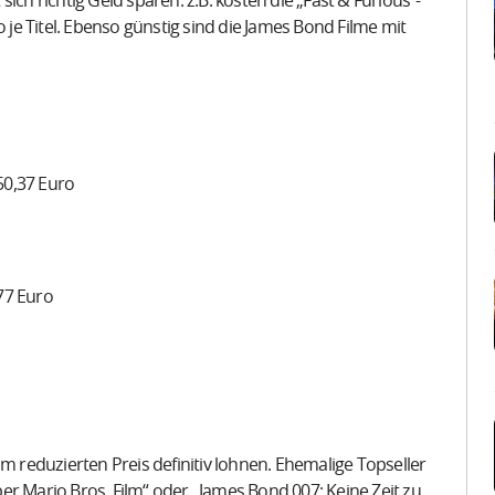
ich richtig Geld sparen. z.B. kosten die „Fast & Furious“-
o je Titel. Ebenso günstig sind die James Bond Filme mit
50,37 Euro
77 Euro
 zum reduzierten Preis definitiv lohnen. Ehemalige Topseller
er Mario Bros. Film“ oder „James Bond 007: Keine Zeit zu