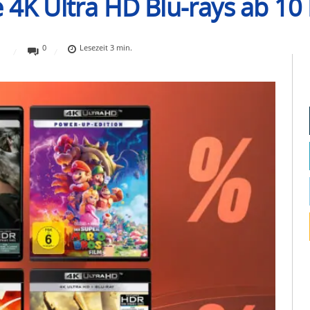
e 4K Ultra HD Blu-rays ab 1
0
Lesezeit
3
min.