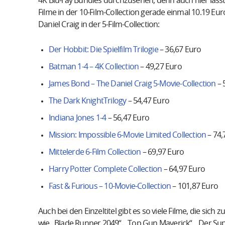
4K Blu-ray Bundles durchzusehen, denn auch hier lässt s
Filme in der 10-Film-Collection gerade einmal 10.19 Eur
Daniel Craig in der 5-Film-Collection:
Der Hobbit: Die Spielfilm Trilogie
– 36,67 Euro
Batman 1-4 – 4K Collection
– 49,27 Euro
James Bond – The Daniel Craig 5-Movie-Collection
– 
The Dark KnightTrilogy
– 54,47 Euro
Indiana Jones 1-4
– 56,47 Euro
Mission: Impossible 6-Movie Limited Collection
– 74,
Mittelerde 6-Film Collection
– 69,97 Euro
Harry Potter Complete Collection
– 64,97 Euro
Fast & Furious – 10-Movie-Collection
– 101,87 Euro
Auch bei den Einzeltitel gibt es so viele Filme, die sich
wie „Blade Runner 2049“, „Top Gun Maverick“, „Der Sup