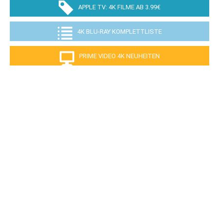
APPLE TV: 4K FILME AB 3.99€
4K BLU-RAY KOMPLETTLISTE
PRIME VIDEO 4K NEUHEITEN