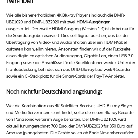
Twin-HDMI
Wie alle bisher erhältlichen 4K Blu-ray Player sind auch die DMR-
UBZ1020 und DMR-UBZ2020 mit
zwei HDMI-Ausgängen
ausgestattet. Der zweite HDMI Ausgang (Version 1.4) ist dabei nur für
die Soundausgabe reserviert. Dies soll Signalrauschen, das bei der
Übertragung von Video- und Audioinhalten über ein HDMI-Kabel
auftreten kann, eliminieren. Ansonsten finden wir auf der Rückseite
einen digitalen optischen Audioausgang, Gigabit-Lan, einen USB 3.0
Eingang sowie die Anschlüsse für die Satellitentuner wieder. Unter der
Frontabdeckung befindet sich das UHD-Blu-ray-Laufwerk/Recorder
sowie ein CI-Steckplatz für die Smart-Cards der Pay-TV-Anbieter.
Noch nicht für Deutschland angekündigt
Wer die Kombination aus 4K-Satelliten-Receiver, UHD-Blu-ray Player
und Media-Server interessant findet, sollte die neuen Blu-ray Recorder
von Panasonic weiter im Auge behalten. Der DMR-UBZ1020 wird
aktuell für umgerechnet 760 Euro, der DMR-UBZ2020 für 850 Euro auf
Amazon.jp angeboten. Die Geräte sollen ab Ende November auf den