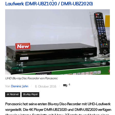
Laufwerk (DMR-UBZ1020 / DMR-UBZ2020)
UHD Blu-ray Disc Recorder von Panasonic
4
Von
Dominic Jahn
8. Oktober 2016
4K Receiver
Blu-Ray Player
Panasonic hat seine ersten Blu-ray Disc-Recorder mit UHD-Laufwerk
vorgestellt. Die 4K Player DMR-UBZ1020 und DMR-UBZ2020 verfügen