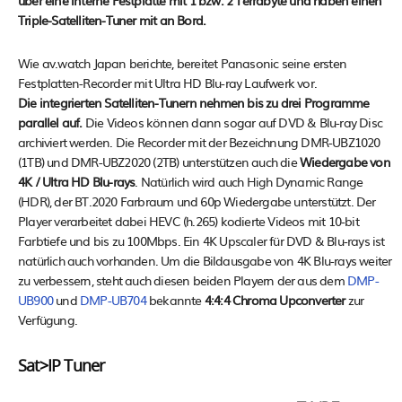
über eine interne Festplatte mit 1 bzw. 2 Terrabyte und haben einen
Triple-Satelliten-Tuner mit an Bord.
Wie av.watch Japan berichte, bereitet Panasonic seine ersten
Festplatten-Recorder mit Ultra HD Blu-ray Laufwerk vor.
Die integrierten Satelliten-Tunern nehmen bis zu drei Programme
parallel auf.
Die Videos können dann sogar auf DVD & Blu-ray Disc
archiviert werden. Die Recorder mit der Bezeichnung DMR-UBZ1020
(1TB) und DMR-UBZ2020 (2TB) unterstützen auch die
Wiedergabe von
4K / Ultra HD Blu-rays
. Natürlich wird auch High Dynamic Range
(HDR), der BT.2020 Farbraum und 60p Wiedergabe unterstützt. Der
Player verarbeitet dabei HEVC (h.265) kodierte Videos mit 10-bit
Farbtiefe und bis zu 100Mbps. Ein 4K Upscaler für DVD & Blu-rays ist
natürlich auch vorhanden. Um die Bildausgabe von 4K Blu-rays weiter
zu verbessern, steht auch diesen beiden Playern der aus dem
DMP-
UB900
und
DMP-UB704
bekannte
4:4:4 Chroma Upconverter
zur
Verfügung.
Sat>IP Tuner