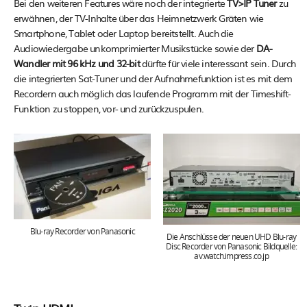
Bei den weiteren Features wäre noch der integrierte
TV>IP Tuner
zu
erwähnen, der TV-Inhalte über das Heimnetzwerk Gräten wie
Smartphone, Tablet oder Laptop bereitstellt. Auch die
Audiowiedergabe unkomprimierter Musikstücke sowie der
DA-
Wandler mit 96 kHz und 32-bit
dürfte für viele interessant sein. Durch
die integrierten Sat-Tuner und der Aufnahmefunktion ist es mit dem
Recordern auch möglich das laufende Programm mit der Timeshift-
Funktion zu stoppen, vor- und zurückzuspulen.
Blu-ray Recorder von Panasonic
Die Anschlüsse der neuen UHD Blu-ray
Disc Recorder von Panasonic Bildquelle:
av.watch.impress.co.jp