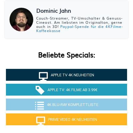
Dominic Jahn
Couch-Streamer, TV-Umschalter & Genuss-
Cineast. Am liebsten im Originalton, gerne
auch in 3D!
Paypal-Spende für die 4KFilme-
Kaffeekasse
Beliebte Specials:
APPLE TV 4K NEUHEITEN
APPLE TV: 4K FILME AB 3.99€
4K BLU-RAY KOMPLETTLISTE
PRIME VIDEO 4K NEUHEITEN