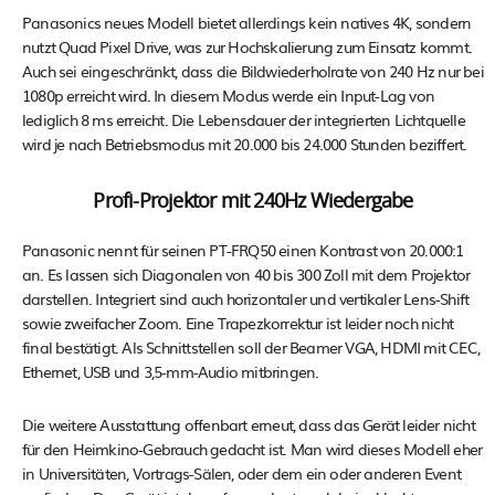
Panasonics neues Modell bietet allerdings kein natives 4K, sondern
nutzt Quad Pixel Drive, was zur Hochskalierung zum Einsatz kommt.
Auch sei eingeschränkt, dass die Bildwiederholrate von 240 Hz nur bei
1080p erreicht wird. In diesem Modus werde ein Input-Lag von
lediglich 8 ms erreicht. Die Lebensdauer der integrierten Lichtquelle
wird je nach Betriebsmodus mit 20.000 bis 24.000 Stunden beziffert.
Profi-Projektor mit 240Hz Wiedergabe
Panasonic nennt für seinen PT-FRQ50 einen Kontrast von 20.000:1
an. Es lassen sich Diagonalen von 40 bis 300 Zoll mit dem Projektor
darstellen. Integriert sind auch horizontaler und vertikaler Lens-Shift
sowie zweifacher Zoom. Eine Trapezkorrektur ist leider noch nicht
final bestätigt. Als Schnittstellen soll der Beamer VGA, HDMI mit CEC,
Ethernet, USB und 3,5-mm-Audio mitbringen.
Die weitere Ausstattung offenbart erneut, dass das Gerät leider nicht
für den Heimkino-Gebrauch gedacht ist. Man wird dieses Modell eher
in Universitäten, Vortrags-Sälen, oder dem ein oder anderen Event