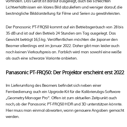
vorfinden. Das Gerät ist darauf ausgelegt, auch bei schlechten
Lichtverhältnissen ein klares Bild abzuliefern und weniger darauf, die
bestmögliche Bilddarstellung für Filme und Serien zu gewährleisten.
Der Panasonic PT-FRQ50 kommt auf ein Betriebsgeräusch von 28 bis
35 dB und ist auf den Betrieb 24 Stunden am Tag ausgelegt. Das
Gewicht beträgt 16,5 kg. Veröffentlichen möchten die Japaner den
Beamer allerdings erst im Januar 2022. Daher gibt man leider auch
noch keinen Verkaufspreis an. Farblich wird man sowohl eine weiße
als auch eine schwarze Variante anbieten.
Panasonic PT-FRQ50: Der Projektor erscheint erst 2022
Im Lieferumfang des Beamers befindet sich neben einer
Fernbedienung auch ein Upgrade-Kit für die Kalibrierubgs-Software
„Geometry Manager Pro“. Offen ist zum aktuellen Zeitpunkt auch
noch, ob der Panasonic PT-FRQ50 HDR und 3D unterstützen könnte.
Hier muss man einmal abwarten, wann genauere Angaben gemacht
werden.