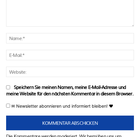
Kommentar:
N
E
M
W
Speichern Sie meinen Namen, meine E-Mail-Adresse und
meine Website für den nächsten Kommentar in diesem Browser.
✉ Newsletter abonnieren und informiert bleiben! ♥
Die Kommentare werden moderiert. Wir bemühen uns um