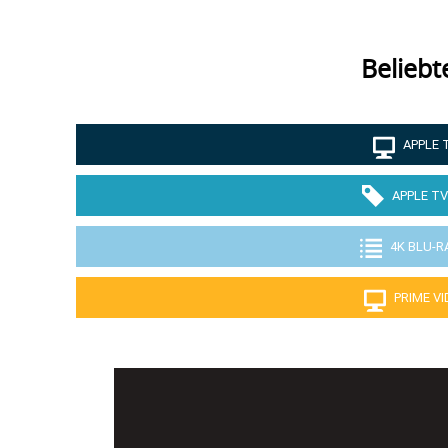
Beliebt
APPLE 
APPLE TV
4K BLU-R
PRIME V