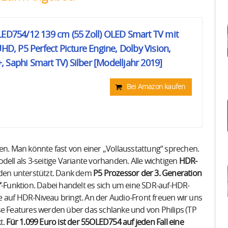
LED754/12 139 cm (55 Zoll) OLED Smart TV mit
UHD, P5 Perfect Picture Engine, Dolby Vision,
 Saphi Smart TV) Silber [Modelljahr 2019]
Bei Amazon kaufen
ten. Man könnte fast von einer „Vollausstattung“ sprechen.
dell als 3-seitige Variante vorhanden. Alle wichtigen
HDR-
en unterstützt. Dank dem
P5 Prozessor der 3. Generation
“
-Funktion. Dabei handelt es sich um eine SDR-auf-HDR-
 auf HDR-Niveau bringt. An der Audio-Front freuen wir uns
iese Features werden über das schlanke und von Philips (TP
t.
Für 1.099 Euro ist der 55OLED754 auf jeden Fall eine