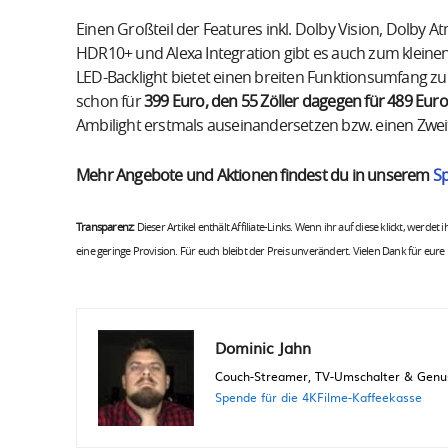
Einen Großteil der Features inkl. Dolby Vision, Dolby At
HDR10+ und Alexa Integration gibt es auch zum kleinen 
LED-Backlight bietet einen breiten Funktionsumfang zu e
schon für
399 Euro, den 55 Zöller dagegen für 489 Euro
Ambilight erstmals auseinandersetzen bzw. einen Zwei
Mehr Angebote und Aktionen findest du in unserem
Sp
Transparenz:
Dieser Artikel enthält Affiliate-Links. Wenn ihr auf diese klickt, werdet
eine geringe Provision. Für euch bleibt der Preis unverändert. Vielen Dank für eure
Dominic Jahn
Couch-Streamer, TV-Umschalter & Genuss
Spende für die 4KFilme-Kaffeekasse