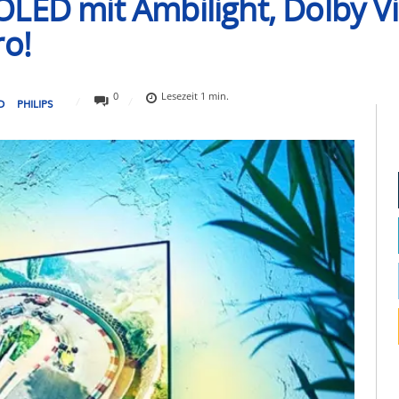
OLED mit Ambilight, Dolby V
ro!
0
Lesezeit
1
min.
D
PHILIPS