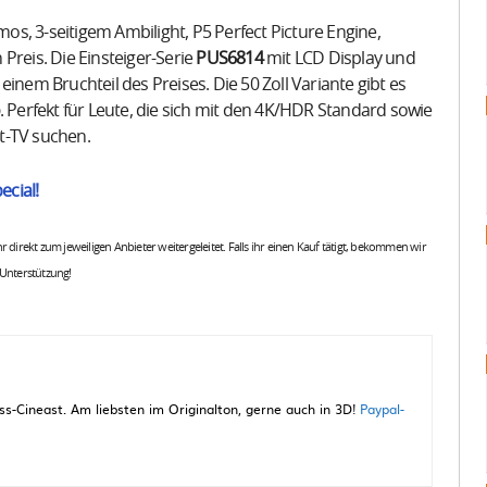
mos, 3-seitigem Ambilight, P5 Perfect Picture Engine,
Preis. Die Einsteiger-Serie
PUS6814
mit LCD Display und
inem Bruchteil des Preises. Die 50 Zoll Variante gibt es
. Perfekt für Leute, die sich mit den 4K/HDR Standard sowie
t-TV suchen.
ecial!
 ihr direkt zum jeweiligen Anbieter weitergeleitet. Falls ihr einen Kauf tätigt, bekommen wir
 Unterstützung!
-Cineast. Am liebsten im Originalton, gerne auch in 3D!
Paypal-