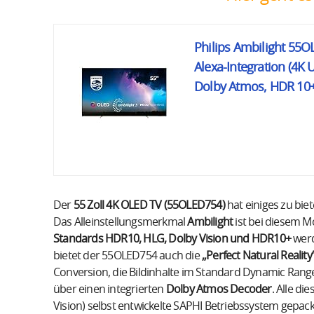
Philips Ambilight 55O
Alexa-Integration (4K 
Dolby Atmos, HDR 10+,
Der
55 Zoll 4K OLED TV (55OLED754)
hat einiges zu bie
Das Alleinstellungsmerkmal
Ambilight
ist bei diesem Mo
Standards HDR10, HLG, Dolby Vision und HDR10+
werd
bietet der 55OLED754 auch die
„Perfect Natural Reality
Conversion, die Bildinhalte im Standard Dynamic Range
über einen integrierten
Dolby Atmos Decoder
. Alle d
Vision) selbst entwickelte SAPHI Betriebssystem gepack