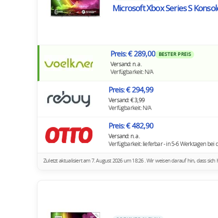
Microsoft Xbox Series S Kons
Preis: € 289,00
BESTER PREIS
Versand: n. a.
Verfügbarkeit: N/A
Preis: € 294,99
Versand: € 3,99
Verfügbarkeit: N/A
Preis: € 482,90
Versand: n. a.
Verfügbarkeit: lieferbar - in 5-6 Werktagen bei d
Zuletzt aktualisiert am 7. August 2026 um 18:26 . Wir weisen darauf hin, dass s