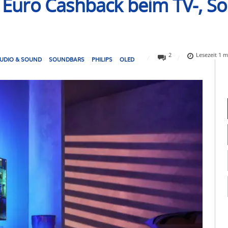
00 Euro Cashback beim TV-, 
2
Lesezeit
1
m
UDIO & SOUND
SOUNDBARS
PHILIPS
OLED