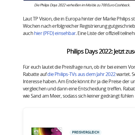
Die Philips Days 2022 verheißen im Mai bis zu 700 Euro Cashback.
Laut TP Vision, die in Europa hinter der Marke Philips
Wochen nach erfolgreicher Registrierung gutgeschrie
auch
hier (PFD) einsehbar
. Eine Liste der offiziell tei
Philips Days 2022: Jetzt z
Für euch lautet die Preisfrage nun, ob ihr bei einem Vo
Rabatte auf
die Philips-TVs aus dem Jahr 2022
wartet. Se
Interesse haben. Am Ende könnt ihr ja die Preise der u
vergleichen und dann eine Entscheidung treffen. Rabatt
wie Sand am Meer, sodass sich keiner gedrängt fühlen s
PREISVERGLEICH