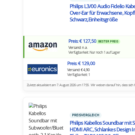
Philips L3/00 Audio Fidelio Kab
Over-Ear für Erwachsene, Kopf
Schwarz,Einheitsgröße
Preis: € 127,50
BESTER PREIS
Versand: n. a.
Verfügbarkeit: Nur noch 1 auf Lager
Preis: € 129,00
Versand: € 4,90
Verfügbarkeit: 1
Zuletzt aktualisiert am 7. August 2026 um 17:55 . Wir weisen darauf hin, dass s
PREISVERGLEICH
Philips Kabellos Soundbar mit 
HDMI ARC, Schlankes Design In