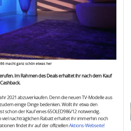
+986 macht ganz schön etwas her
gerufen. Im Rahmen des Deals erhaltet ihr nach dem Kauf
 Cashback.
Jahr 2021 abzuverkaufen. Denn die neuen TV-Modelle aus
r zudem einige Dinge bedenken. Wollt ihr etwa den
ist schon der Kauf eines 65OLED986/12 notwendig.
 viel nachträglichen Rabatt erhaltet ihr immerhin noch
tionen findet ihr auf der offiziellen
Aktions-Webseite!