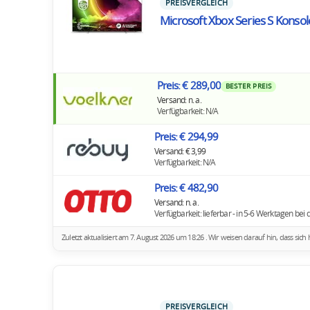
PREISVERGLEICH
Microsoft Xbox Series S Kons
Preis: € 289,00
BESTER PREIS
Versand: n. a.
Verfügbarkeit: N/A
Preis: € 294,99
Versand: € 3,99
Verfügbarkeit: N/A
Preis: € 482,90
Versand: n. a.
Verfügbarkeit: lieferbar - in 5-6 Werktagen bei d
Zuletzt aktualisiert am 7. August 2026 um 18:26 . Wir weisen darauf hin, dass s
PREISVERGLEICH