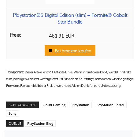
Playstation®5 Digital Edition (slim) – Fortnite® Cobalt
Star Bundle
461,91 EUR
Bei Amazon kaufen
Transparenz:
Dieser Artikel enthält Affiliate-Links. Wenn ihr auf diese klickt, werdet ihr direkt
zum jeweiligen Anbieter weitergeleitet. Falls ihr einen Kauf tätigt, bekommen wir eine geringe
Provision. Für euch bleibt der Preis unverändert. Vielen Dank für eure Unterstützung!
SCHLAGWÖRTER
Cloud Gaming
Playstation
PlayStation Portal
Sony
QUELLE
PlayStation Blog