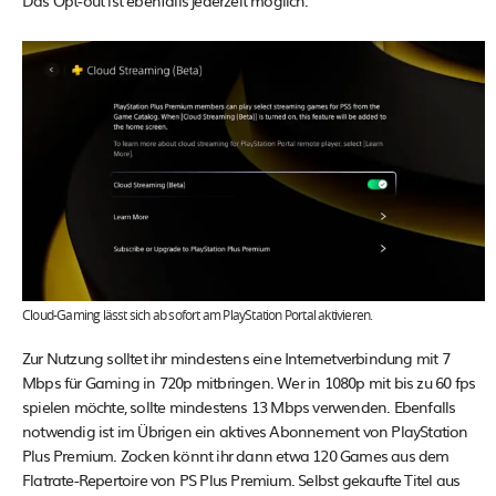
Das Opt-out ist ebenfalls jederzeit möglich.
Cloud-Gaming lässt sich ab sofort am PlayStation Portal aktivieren.
Zur Nutzung solltet ihr mindestens eine Internetverbindung mit 7
Mbps für Gaming in 720p mitbringen. Wer in 1080p mit bis zu 60 fps
spielen möchte, sollte mindestens 13 Mbps verwenden. Ebenfalls
notwendig ist im Übrigen ein aktives Abonnement von PlayStation
Plus Premium. Zocken könnt ihr dann etwa 120 Games aus dem
Flatrate-Repertoire von PS Plus Premium. Selbst gekaufte Titel aus