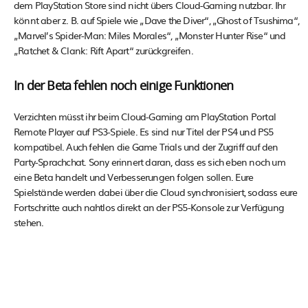
dem PlayStation Store sind nicht übers Cloud-Gaming nutzbar. Ihr
könnt aber z. B. auf Spiele wie „Dave the Diver“, „Ghost of Tsushima“,
„Marvel’s Spider-Man: Miles Morales“, „Monster Hunter Rise“ und
„Ratchet & Clank: Rift Apart“ zurückgreifen.
In der Beta fehlen noch einige Funktionen
Verzichten müsst ihr beim Cloud-Gaming am PlayStation Portal
Remote Player auf PS3-Spiele. Es sind nur Titel der PS4 und PS5
kompatibel. Auch fehlen die Game Trials und der Zugriff auf den
Party-Sprachchat. Sony erinnert daran, dass es sich eben noch um
eine Beta handelt und Verbesserungen folgen sollen. Eure
Spielstände werden dabei über die Cloud synchronisiert, sodass eure
Fortschritte auch nahtlos direkt an der PS5-Konsole zur Verfügung
stehen.