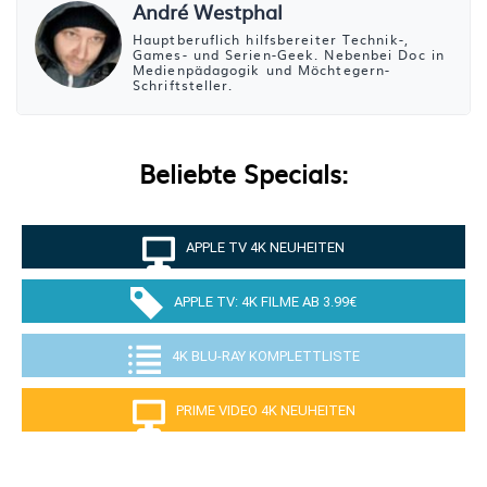
André Westphal
Hauptberuflich hilfsbereiter Technik-,
Games- und Serien-Geek. Nebenbei Doc in
Medienpädagogik und Möchtegern-
Schriftsteller.
Beliebte Specials:
APPLE TV 4K NEUHEITEN
APPLE TV: 4K FILME AB 3.99€
4K BLU-RAY KOMPLETTLISTE
PRIME VIDEO 4K NEUHEITEN