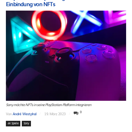
Einbindung von NFTs
Sony möchte NFTs in seine PlayStation-Plafform integrieren
0
Von
André Westphal
19. März 2023
4K Spiele
Sony