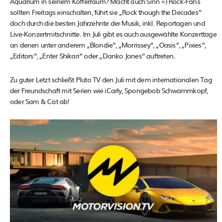
Aquarium in seinem Kofferraum? Macht auch Sinn =) Rock-Fans
sollten Freitags einschalten, führt sie „Rock though the Decades“
doch durch die besten Jahrzehnte der Musik, inkl. Reportagen und
Live-Konzertmitschnitte. Im Juli gibt es auch ausgewählte Konzerttage
an denen unter anderem „Blondie“, „Morrissey“, „Oasis“, „Pixies“,
„Editors“, „Enter Shikari“ oder „Danko Jones“ auftreten.
Zu guter Letzt schließt Pluto TV den Juli mit dem internationalen Tag
der Freundschaft mit Serien wie iCarly, Spongebob Schwammkopf,
oder Sam & Cat ab!