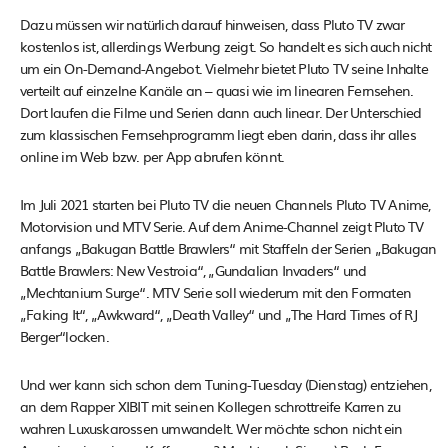
Dazu müssen wir natürlich darauf hinweisen, dass Pluto TV zwar
kostenlos ist, allerdings Werbung zeigt. So handelt es sich auch nicht
um ein On-Demand-Angebot. Vielmehr bietet Pluto TV seine Inhalte
verteilt auf einzelne Kanäle an – quasi wie im linearen Fernsehen.
Dort laufen die Filme und Serien dann auch linear. Der Unterschied
zum klassischen Fernsehprogramm liegt eben darin, dass ihr alles
online im Web bzw. per App abrufen könnt.
Im Juli 2021 starten bei Pluto TV die neuen Channels Pluto TV Anime,
Motorvision und MTV Serie. Auf dem Anime-Channel zeigt Pluto TV
anfangs „Bakugan Battle Brawlers“ mit Staffeln der Serien „Bakugan
Battle Brawlers: New Vestroia“, „Gundalian Invaders“ und
„Mechtanium Surge“. MTV Serie soll wiederum mit den Formaten
„Faking It“, „Awkward“, „Death Valley“ und „The Hard Times of RJ
Berger“locken.
Und wer kann sich schon dem Tuning-Tuesday (Dienstag) entziehen,
an dem Rapper XIBIT mit seinen Kollegen schrottreife Karren zu
wahren Luxuskarossen umwandelt. Wer möchte schon nicht ein