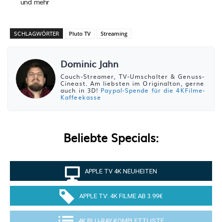
und mehr
SCHLAGWÖRTER
Pluto TV
Streaming
Dominic Jahn
Couch-Streamer, TV-Umschalter & Genuss-
Cineast. Am liebsten im Originalton, gerne
auch in 3D!
Paypal-Spende für die 4KFilme-
Kaffeekasse
Beliebte Specials:
APPLE TV 4K NEUHEITEN
APPLE TV: 4K FILME AB 3.99€
4K BLU-RAY KOMPLETTLISTE