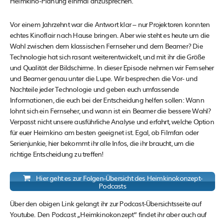
Heimkino-Planung einmal anzusprechen.
Vor einem Jahrzehnt war die Antwort klar – nur Projektoren konnten
echtes Kinoflair nach Hause bringen. Aber wie steht es heute um die
Wahl zwischen dem klassischen Fernseher und dem Beamer? Die
Technologie hat sich rasant weiterentwickelt, und mit ihr die Größe
und Qualität der Bildschirme. In dieser Episode nehmen wir Fernseher
und Beamer genau unter die Lupe. Wir besprechen die Vor- und
Nachteile jeder Technologie und geben euch umfassende
Informationen, die euch bei der Entscheidung helfen sollen: Wann
lohnt sich ein Fernseher, und wann ist ein Beamer die bessere Wahl?
Verpasst nicht unsere ausführliche Analyse und erfahrt, welche Option
für euer Heimkino am besten geeignet ist. Egal, ob Filmfan oder
Serienjunkie, hier bekommt ihr alle Infos, die ihr braucht, um die
richtige Entscheidung zu treffen!
Hier geht es zur Folgen-Übersicht des Heimkinokonzept-
Podcasts
Über den obigen Link gelangt ihr zur Podcast-Übersichtsseite auf
Youtube. Den Podcast „Heimkinokonzept“ findet ihr aber auch auf