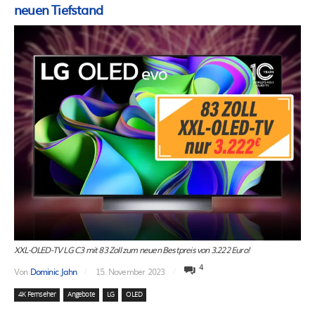
neuen Tiefstand
XXL-OLED-TV LG C3 mit 83 Zoll zum neuen Bestpreis von 3.222 Euro!
4
Von
Dominic Jahn
15. November 2023
4K Fernseher
Angebote
LG
OLED