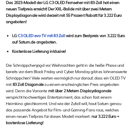
Das 2023-Modell der LG C3 OLED Fernseher mit 83-Zoll hat einen
neuen Tiefpreis erreicht! Der XXL-Bolide mit über zwei Metern
Displaydiagonale wird derzeit mit 55 Prozent Rabatt für 3.222 Euro
angeboten!
LG
C3 OLED evo TV mit 83 Zoll
wird zum Bestpreis von 3.222 Euro
auf Saturn.de angeboten.
Kostenlose Lieferung inklusive!
Die Schnäppchenjagd vor Weihnachten geht in die heiße Phase und
bereits vor dem Black Friday und Cyber Monday gibt es lohnenswerte
Schnäppchen! Viele warten womöglich nur darauf, dass ein OLED TV
mit
83 Zoll Diagonale
zu einem erschwinglichen Preis angeboten
wird. Denn die Variante
mit über 2 Metern Displaydiagonale
verspricht hochwertiges Entertainment, das schon fast einem
Heimkino gleichkommt. Und wie der Zufall will, haut Saturn genau
das passende Angebot für Film- und Gaming-Fans raus, welches
einen neuen Tiefpreis für dieses Modell markiert:
nur 3.222 Euro +
kostenlose Lieferung!