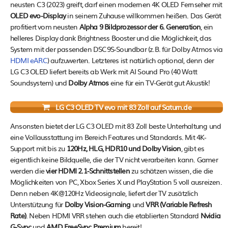
neusten C3 (2023) greift, darf einen modernen 4K OLED Fernseher mit
OLED evo-Display
in seinem Zuhause willkommen heißen. Das Gerät
profitiert vom neusten
Alpha 9 Bildprozessor der 6. Generation
, ein
helleres Display dank Brightness Booster und die Möglichkeit, das
System mit der passenden DSC9S-Soundbar (z.B. für Dolby Atmos via
HDMI eARC
) aufzuwerten. Letzteres ist natürlich optional, denn der
LG C3 OLED liefert bereits ab Werk mit AI Sound Pro (40 Watt
Soundsystem) und
Dolby Atmos
eine für ein TV-Gerät gut Akustik!
LG C3 OLED TV evo mit 83 Zoll auf Saturn.de
Ansonsten bietet der LG C3 OLED mit 83 Zoll beste Unterhaltung und
eine Vollausstattung im Bereich Features und Standards. Mit 4K-
Support mit bis zu
120Hz, HLG, HDR10 und Dolby Vision
, gibt es
eigentlich keine Bildquelle, die der TV nicht verarbeiten kann. Gamer
werden die
vier HDMI 2.1-Schnittstellen
zu schätzen wissen, die die
Möglichkeiten von PC, Xbox Series X und PlayStation 5 voll ausreizen.
Denn neben 4K@120Hz Videosignale, liefert der TV zusätzlich
Unterstützung für
Dolby Vision-Gaming
und
VRR (Variable Refresh
Rate)
. Neben HDMI VRR stehen auch die etablierten Standard
Nvidia
G-Sync
und
AMD FreeSync Premium
bereit!