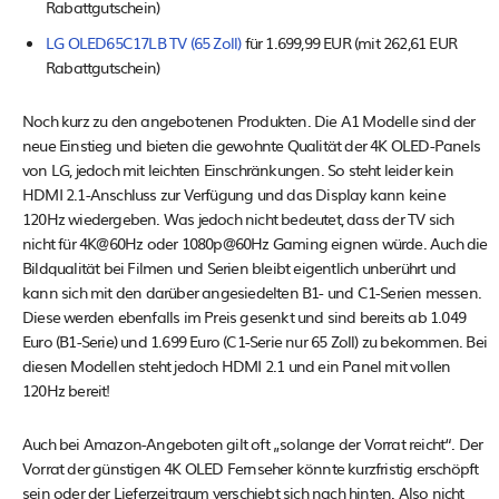
Rabattgutschein)
LG OLED65C17LB TV (65 Zoll)
für 1.699,99 EUR (mit 262,61 EUR
Rabattgutschein)
Noch kurz zu den angebotenen Produkten. Die A1 Modelle sind der
neue Einstieg und bieten die gewohnte Qualität der 4K OLED-Panels
von LG, jedoch mit leichten Einschränkungen. So steht leider kein
HDMI 2.1-Anschluss zur Verfügung und das Display kann keine
120Hz wiedergeben. Was jedoch nicht bedeutet, dass der TV sich
nicht für 4K@60Hz oder 1080p@60Hz Gaming eignen würde. Auch die
Bildqualität bei Filmen und Serien bleibt eigentlich unberührt und
kann sich mit den darüber angesiedelten B1- und C1-Serien messen.
Diese werden ebenfalls im Preis gesenkt und sind bereits ab 1.049
Euro (B1-Serie) und 1.699 Euro (C1-Serie nur 65 Zoll) zu bekommen. Bei
diesen Modellen steht jedoch HDMI 2.1 und ein Panel mit vollen
120Hz bereit!
Auch bei Amazon-Angeboten gilt oft „solange der Vorrat reicht“. Der
Vorrat der günstigen 4K OLED Fernseher könnte kurzfristig erschöpft
sein oder der Lieferzeitraum verschiebt sich nach hinten. Also nicht