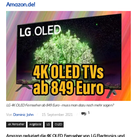
Amazon.de!
LG 4K OLED Fernseher ab 849 Euro - muss man dazu noch mehr sagen?
5
Von
Dominic Jahn
15. September 2021
4K Fernseher
Angebote
LG
OLED
Amazon reduziert die 4K OLED Fernseher von LG Electronics und