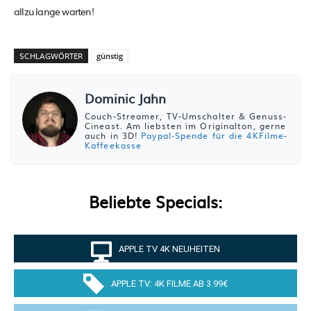
allzu lange warten!
SCHLAGWÖRTER
günstig
Dominic Jahn
Couch-Streamer, TV-Umschalter & Genuss-
Cineast. Am liebsten im Originalton, gerne
auch in 3D!
Paypal-Spende für die 4KFilme-
Kaffeekasse
Beliebte Specials:
APPLE TV 4K NEUHEITEN
APPLE TV: 4K FILME AB 3.99€