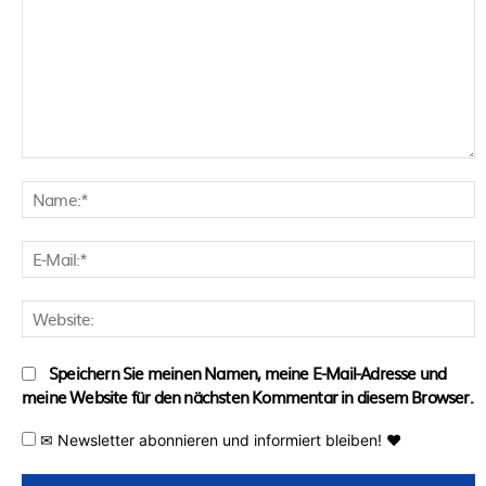
Kommentar:
N
E
M
W
Speichern Sie meinen Namen, meine E-Mail-Adresse und
meine Website für den nächsten Kommentar in diesem Browser.
✉ Newsletter abonnieren und informiert bleiben! ♥