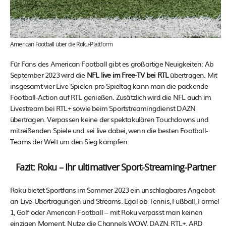
American Football über die Roku-Plattform
Für Fans des American Football gibt es großartige Neuigkeiten: Ab
September 2023 wird die
NFL live im Free-TV bei RTL
übertragen. Mit
insgesamt vier Live-Spielen pro Spieltag kann man die packende
Football-Action auf RTL genießen. Zusätzlich wird die NFL auch im
Livestream bei RTL+ sowie beim Sportstreamingdienst DAZN
übertragen. Verpassen keine der spektakulären Touchdowns und
mitreißenden Spiele und sei live dabei, wenn die besten Football-
Teams der Welt um den Sieg kämpfen.
Fazit: Roku – Ihr ultimativer Sport-Streaming-Partner
Roku bietet Sportfans im Sommer 2023 ein unschlagbares Angebot
an Live-Übertragungen und Streams. Egal ob Tennis, Fußball, Formel
1, Golf oder American Football – mit Roku verpasst man keinen
einzigen Moment. Nutze die Channels WOW, DAZN, RTL+, ARD