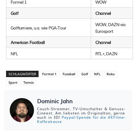
Formel 1
WOW
Golf
Channel
WOW, DAZN via
Golfturniere, u.a. wie PGA-Tour
Eurosport
American Football
Channel
NFL
RTL+, DAZN
SCHLAGWÖRTER
Formel 1
Fussball
Golf
NFL
Roku
Sport
Tennis
Dominic Jahn
Couch-Streamer, TV-Umschalter & Genuss-
Cineast. Am liebsten im Originalton, gerne
auch in 3D!
Paypal-Spende für die 4KFilme-
Kaffeekasse