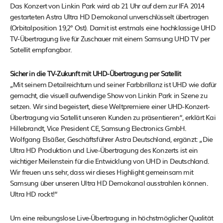
Das Konzert von Linkin Park wird ab 21 Uhr auf dem zur IFA 2014
gestarteten Astra Ultra HD Demokanal unverschlüsselt übertragen
(Orbitalposition 19,2° Ost). Damit ist erstmals eine hochklassige UHD
TV-Übertragung live für Zuschauer mit einem Samsung UHD TV per
Satellit empfangbar.
Sicher in die TV-Zukunft mit UHD-Übertragung per Satellit
„Mit seinem Detailreichtum und seiner Farbbrillanz ist UHD wie dafür
gemacht, die visuell aufwendige Show von Linkin Park in Szene zu
setzen. Wir sind begeistert, diese Weltpremiere einer UHD-Konzert-
Übertragung via Satellit unseren Kunden zu präsentieren“, erklärt Kai
Hillebrandt, Vice President CE, Samsung Electronics GmbH.
Wolfgang Elsäßer, Geschäftsführer Astra Deutschland, ergänzt: „Die
Ultra HD Produktion und Live-Übertragung des Konzerts ist ein
wichtiger Meilenstein für die Entwicklung von UHD in Deutschland.
Wir freuen uns sehr, dass wir dieses Highlight gemeinsam mit
Samsung über unseren Ultra HD Demokanal ausstrahlen können.
Ultra HD rockt!“
Um eine reibungslose Live-Übertragung in höchstmöglicher Qualität