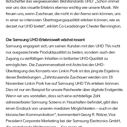
Botschafter des wegweisenden Bildstandards UHD: „Schon immer
war uns das visuelle Erlebnis ebenso wichtig wie unsere Musik. Wir
freuen uns, wenn Zuschauer, die nicht in der Arena sein können, uns
in einer so intensiven Übertragungsqualität erleben können, wie es
derzeit nur UHD bietet“, erklärt Co-Leadsänger Chester Bennington.
Die Samsung UHD-Erlebniswelt wächst rasant
Samsung engagiert sich, um seinen Kunden mit den UHD TVs nicht
nur ausgezeichnete Produktqualität zu bieten, sondern auch den
Zugang zu vielfältigen Inhalten in brillanter UHD-Qualität zu
ermöglichen. Die Zusammenarbeit mit Astra bei der UHD-
Übertragung des Konzerts von Linkin Park ist das jüngste Ergebnis
dieser Bestrebungen. „Zehntausende Zuschauer werden am 19.
November Linkin Park live auf Samsung UHD TVs erleben können.
Dies ist nur ein Beispiel für unsere Reichweite über digitale Endgeräte.
Wenn wir uns vorstellen, dass sich eine achtstellige Zahl
adressierbarer Samsung Screens in Haushalten befindet, gibt dies
einen Eindruck von unseren medialen Möglichkeiten – auch in der
klassischen Kommunikation“, kommentiert Georg R. Rötzer, Vice
President Corporate Marketing bei der Samsung Electronics GmbH,
die anstehende Weltpremiere. – See more at: