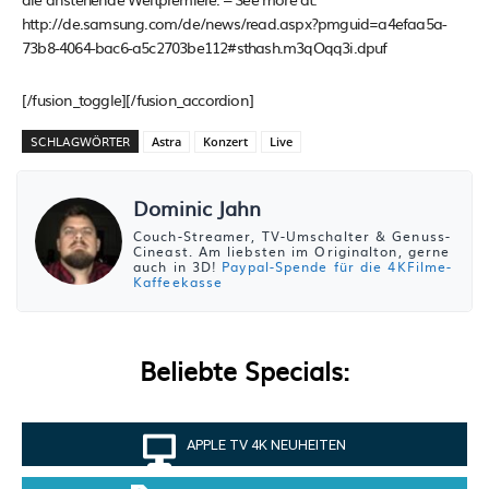
http://de.samsung.com/de/news/read.aspx?pmguid=a4efaa5a-
73b8-4064-bac6-a5c2703be112#sthash.m3qOqq3i.dpuf
[/fusion_toggle][/fusion_accordion]
SCHLAGWÖRTER
Astra
Konzert
Live
Dominic Jahn
Couch-Streamer, TV-Umschalter & Genuss-
Cineast. Am liebsten im Originalton, gerne
auch in 3D!
Paypal-Spende für die 4KFilme-
Kaffeekasse
Beliebte Specials:
APPLE TV 4K NEUHEITEN