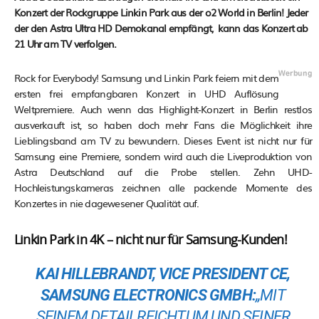
Konzert der Rockgruppe Linkin Park aus der o2 World in Berlin! Jeder
der den Astra Ultra HD Demokanal empfängt, kann das Konzert ab
21 Uhr am TV verfolgen.
Rock for Everybody! Samsung und Linkin Park feiern mit dem
ersten frei empfangbaren Konzert in UHD Auflösung
Weltpremiere. Auch wenn das Highlight-Konzert in Berlin restlos
ausverkauft ist, so haben doch mehr Fans die Möglichkeit ihre
Lieblingsband am TV zu bewundern. Dieses Event ist nicht nur für
Samsung eine Premiere, sondern wird auch die Liveproduktion von
Astra Deutschland auf die Probe stellen. Zehn UHD-
Hochleistungskameras zeichnen alle packende Momente des
Konzertes in nie dagewesener Qualität auf.
Linkin Park in 4K – nicht nur für Samsung-Kunden!
KAI HILLEBRANDT, VICE PRESIDENT CE,
SAMSUNG ELECTRONICS GMBH:
„MIT
SEINEM DETAILREICHTUM UND SEINER