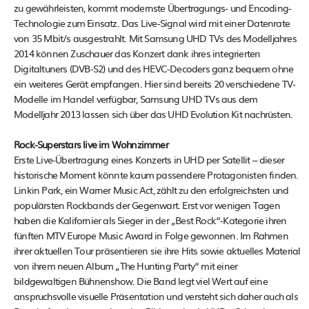
zu gewährleisten, kommt modernste Übertragungs- und Encoding-
Technologie zum Einsatz. Das Live-Signal wird mit einer Datenrate
von 35 Mbit/s ausgestrahlt. Mit Samsung UHD TVs des Modelljahres
2014 können Zuschauer das Konzert dank ihres integrierten
Digitaltuners (DVB-S2) und des HEVC-Decoders ganz bequem ohne
ein weiteres Gerät empfangen. Hier sind bereits 20 verschiedene TV-
Modelle im Handel verfügbar, Samsung UHD TVs aus dem
Modelljahr 2013 lassen sich über das UHD Evolution Kit nachrüsten.
Rock-Superstars live im Wohnzimmer
Erste Live-Übertragung eines Konzerts in UHD per Satellit – dieser
historische Moment könnte kaum passendere Protagonisten finden.
Linkin Park, ein Warner Music Act, zählt zu den erfolgreichsten und
populärsten Rockbands der Gegenwart. Erst vor wenigen Tagen
haben die Kalifornier als Sieger in der „Best Rock“-Kategorie ihren
fünften MTV Europe Music Award in Folge gewonnen. Im Rahmen
ihrer aktuellen Tour präsentieren sie ihre Hits sowie aktuelles Material
von ihrem neuen Album „The Hunting Party“ mit einer
bildgewaltigen Bühnenshow. Die Band legt viel Wert auf eine
anspruchsvolle visuelle Präsentation und versteht sich daher auch als