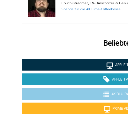
Couch-Streamer, TV-Umschalter & Genuss
Spende für die 4KFilme-Kaffeekasse
Beliebt
APPLE 
APPLE TV
4K BLU-R
PRIME V