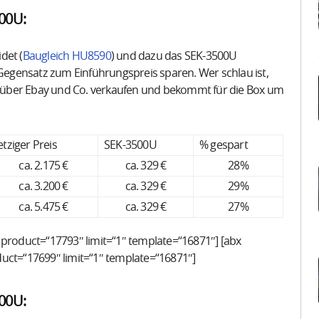
00U:
det (
Baugleich HU8590
) und dazu das SEK-3500U
 Gegensatz zum Einführungspreis sparen. Wer schlau ist,
 über Ebay und Co. verkaufen und bekommt für die Box um
etziger Preis
SEK-3500U
% gespart
ca. 2.175 €
ca. 329 €
28%
ca. 3.200 €
ca. 329 €
29%
ca. 5.475 €
ca. 329 €
27%
 product=“17793″ limit=“1″ template=“16871″] [abx
duct=“17699″ limit=“1″ template=“16871″]
00U: