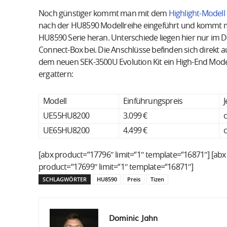
Noch günstiger kommt man mit dem
Highlight-Model
nach der HU8590 Modellreihe eingeführt und kommt mi
HU8590 Serie heran. Unterschiede liegen hier nur im De
Connect-Box bei. Die Anschlüsse befinden sich direkt 
dem neuen SEK-3500U Evolution Kit ein High-End Model
ergattern:
Modell
Einführungspreis
J
UE55HU8200
3.099 €
c
UE65HU8200
4.499 €
c
[abx product=“17796″ limit=“1″ template=“16871″] [abx
product=“17699″ limit=“1″ template=“16871″]
SCHLAGWÖRTER
HU8590
Preis
Tizen
Dominic Jahn