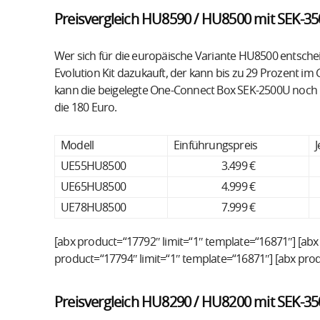
Preisvergleich HU8590 / HU8500 mit SEK-35
Wer sich für die europäische Variante HU8500 entschei
Evolution Kit dazukauft, der kann bis zu 29 Prozent im
kann die beigelegte One-Connect Box SEK-2500U noch
die 180 Euro.
Modell
Einführungspreis
J
UE55HU8500
3.499 €
UE65HU8500
4.999 €
UE78HU8500
7.999 €
[abx product=“17792″ limit=“1″ template=“16871″] [abx
product=“17794″ limit=“1″ template=“16871″] [abx pro
Preisvergleich HU8290 / HU8200 mit SEK-35