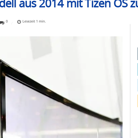
ll aus 2014 mit Tizen OS z
0
Lesezeit
1
min.