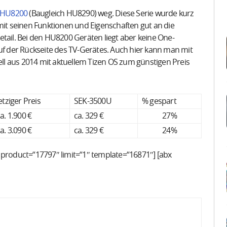
l HU8200
(Baugleich HU8290) weg. Diese Serie wurde kurz
t seinen Funktionen und Eigenschaften gut an die
tail. Bei den HU8200 Geräten liegt aber keine One-
auf der Rückseite des TV-Gerätes. Auch hier kann man mit
l aus 2014 mit aktuellem Tizen OS zum günstigen Preis
etziger Preis
SEK-3500U
% gespart
a. 1.900 €
ca. 329 €
27%
a. 3.090 €
ca. 329 €
24%
 product=“17797″ limit=“1″ template=“16871″] [abx