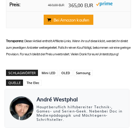
365,00 EUR
469,00 EUR
Bei Amazon kaufen
Transparenz:
Dieser Artikel enthält Affiliate-Links. Wenn ihr auf diese klickt, werdet ihr direkt
zum jeweiligen Anbieter weitergeleitet. Falls ihr einen Kauf tätigt, bekommen wir eine geringe
Provision. Für euch bleibt der Preis unverändert. Vielen Dank für eure Unterstützung!
SCHLAGWÖRTER
Mini LED
OLED
Samsung
QUELLE
The Elec
André Westphal
Hauptberuflich hilfsbereiter Technik-,
Games- und Serien-Geek. Nebenbei Doc in
Medienpädagogik und Möchtegern-
Schriftsteller.