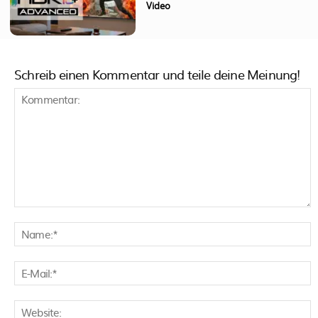
Video
Schreib einen Kommentar und teile deine Meinung!
Kommentar:
N
E
M
W