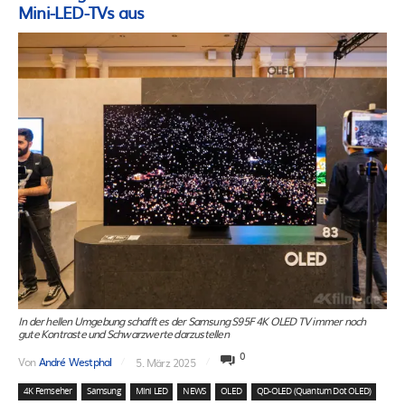
Mini-LED-TVs aus
In der hellen Umgebung schafft es der Samsung S95F 4K OLED TV immer noch
gute Kontraste und Schwarzwerte darzustellen
0
Von
André Westphal
5. März 2025
4K Fernseher
Samsung
Mini LED
NEWS
OLED
QD-OLED (Quantum Dot OLED)