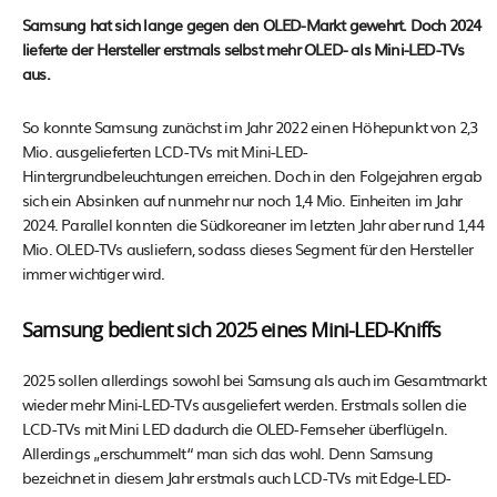
Samsung hat sich lange gegen den OLED-Markt gewehrt. Doch 2024
lieferte der Hersteller erstmals selbst mehr OLED- als Mini-LED-TVs
aus.
So konnte Samsung zunächst im Jahr 2022 einen Höhepunkt von 2,3
Mio. ausgelieferten LCD-TVs mit Mini-LED-
Hintergrundbeleuchtungen erreichen. Doch in den Folgejahren ergab
sich ein Absinken auf nunmehr nur noch 1,4 Mio. Einheiten im Jahr
2024. Parallel konnten die Südkoreaner im letzten Jahr aber rund 1,44
Mio. OLED-TVs ausliefern, sodass dieses Segment für den Hersteller
immer wichtiger wird.
Samsung bedient sich 2025 eines Mini-LED-Kniffs
2025 sollen allerdings sowohl bei Samsung als auch im Gesamtmarkt
wieder mehr Mini-LED-TVs ausgeliefert werden. Erstmals sollen die
LCD-TVs mit Mini LED dadurch die OLED-Fernseher überflügeln.
Allerdings „erschummelt“ man sich das wohl. Denn Samsung
bezeichnet in diesem Jahr erstmals auch LCD-TVs mit Edge-LED-