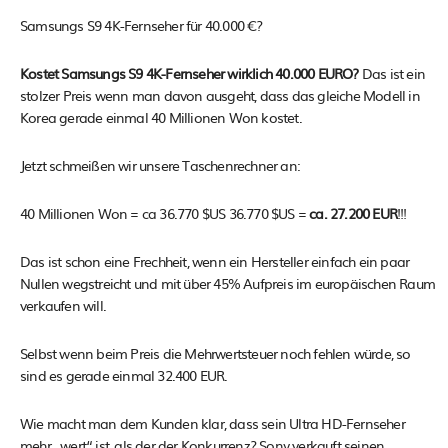
Samsungs S9 4K-Fernseher für 40.000 €?
Kostet Samsungs S9 4K-Fernseher wirklich 40.000 EURO?
Das ist ein
stolzer Preis wenn man davon ausgeht, dass das gleiche Modell in
Korea gerade einmal 40 Millionen Won kostet.
Jetzt schmeißen wir unsere Taschenrechner an:
40 Millionen Won = ca 36.770 $US 36.770 $US =
ca. 27.200 EUR
!!!
Das ist schon eine Frechheit, wenn ein Hersteller einfach ein paar
Nullen wegstreicht und mit über 45% Aufpreis im europäischen Raum
verkaufen will.
Selbst wenn beim Preis die Mehrwertsteuer noch fehlen würde, so
sind es gerade einmal 32.400 EUR.
Wie macht man dem Kunden klar, dass sein Ultra HD-Fernseher
mehr „wert“ ist, als der der Konkurrenz? Sony verkauft seinen