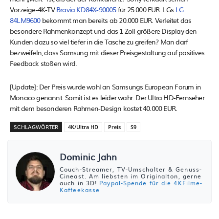
Vorzeige-4K-TV
Bravia KD84X-90005
für 25.000 EUR. LGs
LG
84LM9600
bekommt man bereits ab 20.000 EUR. Verleitet das
besondere Rahmenkonzept und das 1 Zoll größere Display den
Kunden dazu so viel tiefer in die Tasche zu greifen? Man darf
bezweifeln, dass Samsung mit dieser Preisgestaltung auf positives
Feedback stoßen wird.
[Update]: Der Preis wurde wohl an Samsungs European Forum in
Monaco genannt. Somit ist es leider wahr. Der Ultra HD-Fernseher
mit dem besonderen Rahmen-Design kostet 40.000 EUR.
SCHLAGWÖRTER
4K/Ultra HD
Preis
S9
Dominic Jahn
Couch-Streamer, TV-Umschalter & Genuss-
Cineast. Am liebsten im Originalton, gerne
auch in 3D!
Paypal-Spende für die 4KFilme-
Kaffeekasse