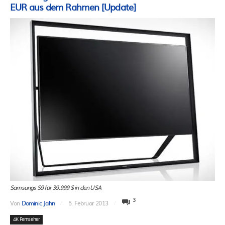
EUR aus dem Rahmen [Update]
Samsungs S9 für 39.999 $ in den USA
3
Von
Dominic Jahn
5. Februar 2013
4K Fernseher