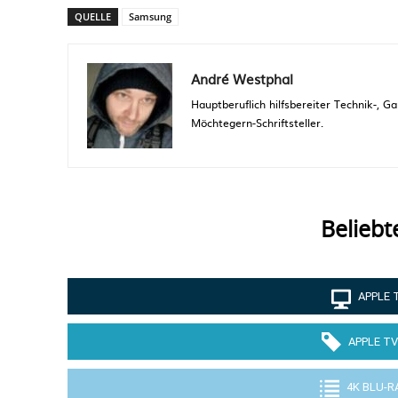
QUELLE
Samsung
André Westphal
Hauptberuflich hilfsbereiter Technik-,
Möchtegern-Schriftsteller.
Beliebt
APPLE 
APPLE TV
4K BLU-R