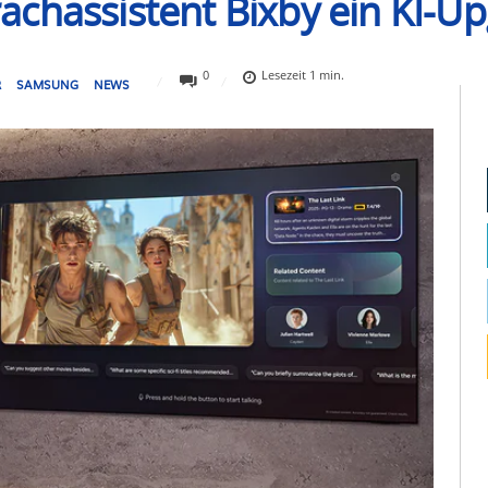
chassistent Bixby ein KI-U
0
Lesezeit
1
min.
R
SAMSUNG
NEWS