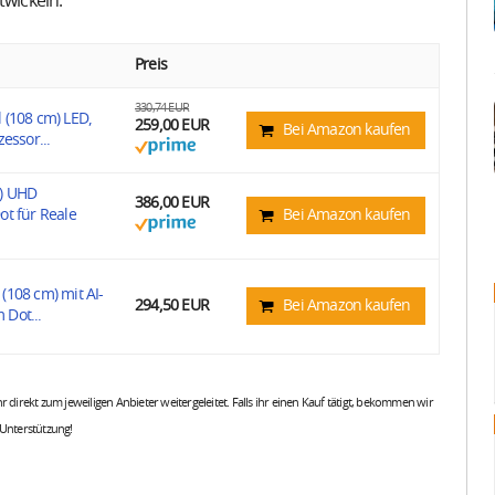
twickeln.
Preis
330,74 EUR
 (108 cm) LED,
259,00 EUR
Bei Amazon kaufen
essor...
m) UHD
386,00 EUR
ot für Reale
Bei Amazon kaufen
(108 cm) mit AI-
294,50 EUR
Bei Amazon kaufen
Dot...
 ihr direkt zum jeweiligen Anbieter weitergeleitet. Falls ihr einen Kauf tätigt, bekommen wir
 Unterstützung!