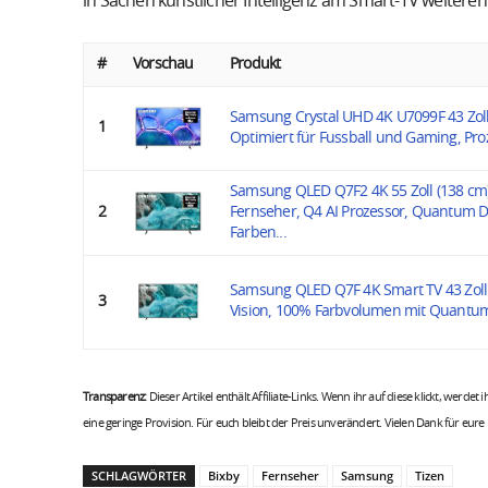
in Sachen künstlicher Intelligenz am Smart-TV weiteren
#
Vorschau
Produkt
Samsung Crystal UHD 4K U7099F 43 Zoll
1
Optimiert für Fussball und Gaming, Proz
Samsung QLED Q7F2 4K 55 Zoll (138 c
2
Fernseher, Q4 AI Prozessor, Quantum D
Farben...
Samsung QLED Q7F 4K Smart TV 43 Zoll 
3
Vision, 100% Farbvolumen mit Quantum 
Transparenz:
Dieser Artikel enthält Affiliate-Links. Wenn ihr auf diese klickt, werdet
eine geringe Provision. Für euch bleibt der Preis unverändert. Vielen Dank für eure
SCHLAGWÖRTER
Bixby
Fernseher
Samsung
Tizen