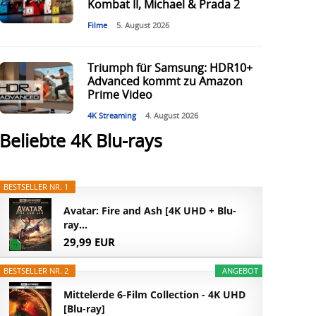
Kombat II, Michael & Prada 2
Filme
5. August 2026
Triumph für Samsung: HDR10+
Advanced kommt zu Amazon
Prime Video
4K Streaming
4. August 2026
Beliebte 4K Blu-rays
BESTSELLER NR. 1
Avatar: Fire and Ash [4K UHD + Blu-
ray...
29,99 EUR
BESTSELLER NR. 2
ANGEBOT
Mittelerde 6-Film Collection - 4K UHD
[Blu-ray]