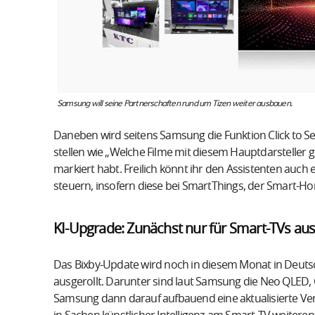
Samsung will seine Partnerschaften rund um Tizen weiter ausbauen.
Daneben wird seitens Samsung die Funktion Click to Sea
stellen wie „Welche Filme mit diesem Hauptdarsteller 
markiert habt. Freilich könnt ihr den Assistenten au
steuern, insofern diese bei SmartThings, der Smart-
KI-Upgrade: Zunächst nur für Smart-TVs au
Das Bixby-Update wird noch in diesem Monat in Deutsc
ausgerollt. Darunter sind laut Samsung die Neo QLED,
Samsung dann darauf aufbauend eine aktualisierte Versi